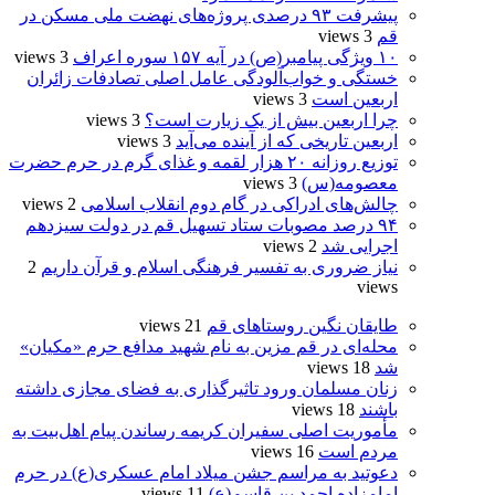
پیشرفت ۹۳ درصدی پروژه‌های نهضت ملی مسکن در
قم
3 views
۱۰ ویژگی پیامبر(ص) در آیه ۱۵۷ سوره اعراف
3 views
خستگی و خواب‌آلودگی عامل اصلی تصادفات زائران
اربعین است
3 views
چرا اربعین بیش از یک زیارت است؟
3 views
اربعین تاریخی که از آینده می‌آید
3 views
توزیع روزانه ۲۰ هزار لقمه و غذای گرم در حرم حضرت
معصومه(س)
3 views
چالش‌های ادراکی در گام دوم انقلاب اسلامی
2 views
۹۴ درصد مصوبات ستاد تسهیل قم در دولت سیزدهم
اجرایی شد
2 views
نیاز ضروری به تفسیر فرهنگی اسلام و قرآن داریم
2
views
طایقان نگین روستاهای قم
21 views
محله‌ای در قم مزین به نام شهید مدافع حرم «مکیان»
شد
18 views
زنان مسلمان ورود تاثیرگذاری به فضای مجازی داشته
باشند
18 views
مأموریت اصلی سفیران کریمه رساندن پیام اهل‌بیت به
مردم است
16 views
دعوتید به مراسم جشن میلاد امام عسکری(ع) در حرم
امامزاده احمد بن قاسم(ع)
11 views