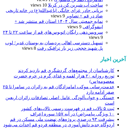
ساخت آب شیرین کن در کربلا
10 views
برپایی چادر عزای خانگی اباعبدالله(ع) در خانه تاریخی
ضاد در قم + تصاویر
9 views
نمایه جمعیتی سال ۱۴۰۴ استان قم منتشر شد +
اینفوگرافی
9 views
سرویس‌دهی رایگان اتوبوس‌های قم از ساعت ۲۲ تا ۲۴
9 views
تسهیل دسترسی اهالی پردیسان به بوستان غدیر؛ لوپ
پل شهید حججی زیر بار ترافیک رفت
8 views
آخرین اخبار
کارشناسان از مجتمع‌های گردشگری قم بازدید کردند
توزیع روزانه ۲۰ هزار لقمه و غذای گرم در حرم حضرت
معصومه(س)
خدمت‌رسانی موکب امامزادگان قم به زائران در سامرا تا ۲۵
صفر ادامه دارد
خستگی و خواب‌آلودگی عامل اصلی تصادفات زائران اربعین
است
ثبت ۵ تالاب قم در فهرست رسمی تالاب‌های کشور
۱۰ ویژگی پیامبر(ص) در آیه ۱۵۷ سوره اعراف
پیشرفت ۹۳ درصدی پروژه‌های نهضت ملی مسکن در قم
اردوگاه جدید دانش‌آموزی در منطقه فردو قم احداث می‌شود