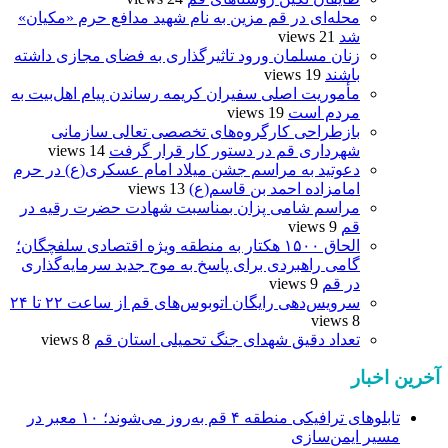
محله‌ای در قم مزین به نام شهید مدافع حرم «مکیان»
شد
21 views
زنان مسلمان ورود تاثیرگذاری به فضای مجازی داشته
باشند
19 views
مأموریت اصلی سفیران کریمه رساندن پیام اهل‌بیت به
مردم است
19 views
بازطراحی کارگروه‌های تخصصی تعالی سازمانی
شهرداری قم در دستور کار قرار گرفت
14 views
دعوتید به مراسم جشن میلاد امام عسکری(ع) در حرم
امامزاده احمد بن قاسم(ع)
13 views
مراسم شامی پزان بمناسبت شهادت حضرت رقیه در
قم
9 views
الحاق ۱۵۰۰ هکتار به منطقه ویژه اقتصادی سلفچگان؛
گامی راهبردی برای پاسخ به موج جدید سرمایه‌گذاری
در قم
9 views
سرویس‌دهی رایگان اتوبوس‌های قم از ساعت ۲۲ تا ۲۴
8 views
تعداد دقیق شهدای جنگ تحمیلی استان قم
8 views
آخرین اخبار
تابلوهای ترافیکی منطقه ۴ قم به‌روز می‌شوند؛ ۱۰ معبر در
مسیر ایمن‌سازی