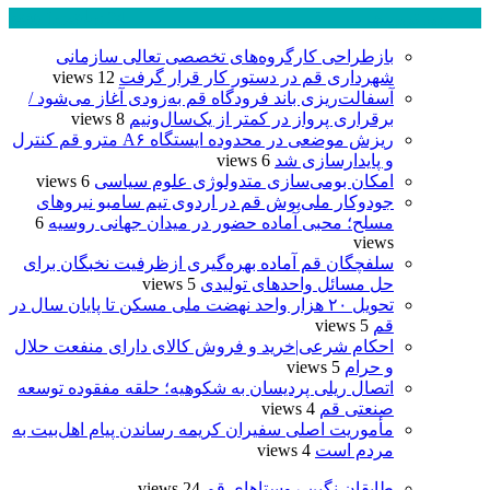
پر بازدید ترین ها
24 ساعت
1 هفته
بازطراحی کارگروه‌های تخصصی تعالی سازمانی
شهرداری قم در دستور کار قرار گرفت
12 views
آسفالت‌ریزی باند فرودگاه قم به‌زودی آغاز می‌شود /
برقراری پرواز در کمتر از یک‌سال‌ونیم
8 views
ریزش موضعی در محدوده ایستگاه A۶ مترو قم کنترل
و پایدارسازی شد
6 views
امکان بومی‌سازی متدولوژی علوم سیاسی
6 views
جودوکار ملی‌پوش قم در اردوی تیم سامبو نیروهای
مسلح؛ محبی آماده حضور در میدان جهانی روسیه
6
views
سلفچگان قم آماده بهره‌گیری ازظرفیت نخبگان برای
حل مسائل واحدهای تولیدی
5 views
تحویل ۲۰ هزار واحد نهضت ملی مسکن تا پایان سال در
قم
5 views
احکام شرعی|خرید و فروش کالای دارای منفعت حلال
و حرام
5 views
اتصال ریلی پردیسان به شکوهیه؛ حلقه مفقوده توسعه
صنعتی قم
4 views
مأموریت اصلی سفیران کریمه رساندن پیام اهل‌بیت به
مردم است
4 views
طایقان نگین روستاهای قم
24 views