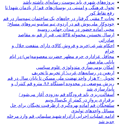
پروژه‌های شهری باید پیوست رسانه‌ای داشته باشد
تحول فرهنگی و امنیتی در بوستان‌های قم؛ از یادمان شهدا تا
رفع نقاط کور
نجات ۴ مقنی گرفتار در چاه‌های یک ساختمان نیمه‌ساز در قم
جودوکار ملی‌پوش قم در اردوی تیم سامبو نیروهای مسلح؛
محبی آماده حضور در میدان جهانی روسیه
ارسال نخستین محموله ۵۳۵ تنی قیر از قم به مقاصد
صادراتی
احکام شرعی|خرید و فروش کالای دارای منفعت حلال و
حرام
محافل عزاداری حرم مطهر حضرت معصومه(س) در ایام
پایانی ماه صفر
امکان بومی‌سازی متدولوژی علوم سیاسی
اربعین در رسانه‌های غرب؛ از تحریم تا تحریف
تحویل ۲۰ هزار واحد نهضت ملی مسکن تا پایان سال در قم
ریزش موضعی در محدوده ایستگاه A۶ مترو قم کنترل و
پایدارسازی شد
آسفالت‌ریزی باند فرودگاه قم به‌زودی آغاز می‌شود /
برقراری پرواز در کمتر از یک‌سال‌ونیم
سلفچگان قم آماده بهره‌گیری ازظرفیت نخبگان برای حل
مسائل واحدهای تولیدی
ادامه عملیات اجرایی آزادراه شهید سلیمانی قم وارد مرحله
جدید شد