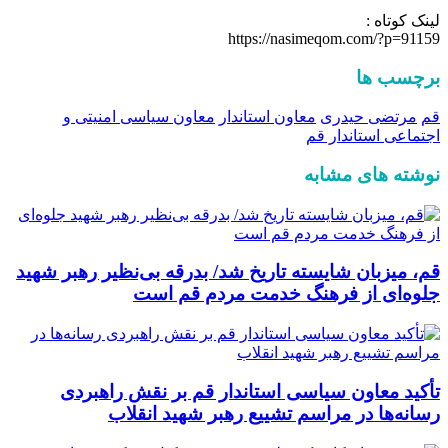
لینک کوتاه :
https://nasimeqom.com/?p=91159
برچسب ها
قم
مرتضی حیدری
معاون استاندار
معاون سیاسی امنیتی و
اجتماعی استاندار قم
نوشته های مشابه
قم، میزبان شایسته تاریخ شد/ بدرقه بی‌نظیر رهبر شهید
جلوه‌ای از فرهنگ خدمت مردم قم است
تأکید معاون سیاسی‌ استاندار قم بر نقش راهبردی
رسانه‌ها در مراسم تشییع رهبر شهید انقلاب