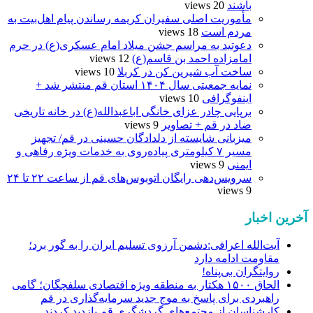
باشند
20 views
مأموریت اصلی سفیران کریمه رساندن پیام اهل‌بیت به
مردم است
18 views
دعوتید به مراسم جشن میلاد امام عسکری(ع) در حرم
امامزاده احمد بن قاسم(ع)
12 views
ساخت آب شیرین کن در کربلا
10 views
نمایه جمعیتی سال ۱۴۰۴ استان قم منتشر شد +
اینفوگرافی
10 views
برپایی چادر عزای خانگی اباعبدالله(ع) در خانه تاریخی
ضاد در قم + تصاویر
9 views
میزبانی شایسته از دلدادگان حسینی در قم/ تجهیز
مسیر ۷ کیلومتری پیاده‌روی به خدمات ویژه رفاهی و
ایمنی
9 views
سرویس‌دهی رایگان اتوبوس‌های قم از ساعت ۲۲ تا ۲۴
9 views
آخرین اخبار
آیت‌الله اعرافی:دشمن آرزوی تسلیم ایران را به گور برد؛
مقاومت ادامه دارد
روایتگران بی‌پناه!
الحاق ۱۵۰۰ هکتار به منطقه ویژه اقتصادی سلفچگان؛ گامی
راهبردی برای پاسخ به موج جدید سرمایه‌گذاری در قم
کارشناسان از مجتمع‌های گردشگری قم بازدید کردند