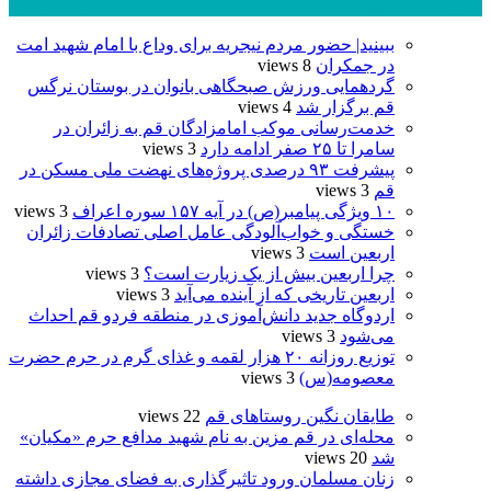
پر بازدید ترین ها
24 ساعت
1 هفته
ببینید| حضور مردم نیجریه برای وداع با امام شهید امت
در جمکران
8 views
گردهمایی ورزش صبحگاهی بانوان در بوستان نرگس
قم برگزار شد
4 views
خدمت‌رسانی موکب امامزادگان قم به زائران در
سامرا تا ۲۵ صفر ادامه دارد
3 views
پیشرفت ۹۳ درصدی پروژه‌های نهضت ملی مسکن در
قم
3 views
۱۰ ویژگی پیامبر(ص) در آیه ۱۵۷ سوره اعراف
3 views
خستگی و خواب‌آلودگی عامل اصلی تصادفات زائران
اربعین است
3 views
چرا اربعین بیش از یک زیارت است؟
3 views
اربعین تاریخی که از آینده می‌آید
3 views
اردوگاه جدید دانش‌آموزی در منطقه فردو قم احداث
می‌شود
3 views
توزیع روزانه ۲۰ هزار لقمه و غذای گرم در حرم حضرت
معصومه(س)
3 views
طایقان نگین روستاهای قم
22 views
محله‌ای در قم مزین به نام شهید مدافع حرم «مکیان»
شد
20 views
زنان مسلمان ورود تاثیرگذاری به فضای مجازی داشته