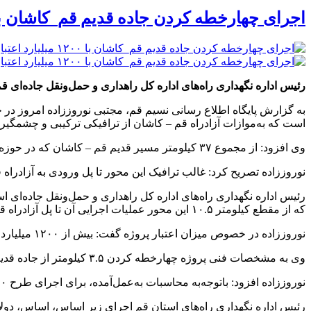
اجرای چهارخطه کردن جاده قدیم قم_کاشان با ۱۲۰۰ میلیارد اعتب
رئیس اداره نگهداری راه‌های اداره کل راهداری و حمل‌ونقل جاده‌ای قم گفت: طرح چهارخطه کر
به گزارش پایگاه اطلاع رسانی نسیم قم، مجتبی نوروززاده امروز در 
است که به‌موازات آزادراه قم – کاشان از ترافیکی ترکیبی و چشمگیر
وی افزود: از مجموع ۳۷ کیلومتر مسیر قدیم قم – کاشان که در حوزه مسئولیتی این اداره کل قرارداد و به صورت دوخطه بوده، تاکنون ۱۰.۵ کیلومتر آن به راه چهارخطه ارتقا یافته است.
نوروززاده تصریح کرد: غالب ترافیک این محور تا پل ورودی به آزادراه قم – کاشان
که از مقطع کیلومتر ۱۰.۵ این محور عملیات اجرایی آن تا پل آزادراه قم – تهران، شروع شده، عرض مسیر از طرفین راه جمعاً به میزان ۱۲ متر (هر طرف ۶ متر) تعریض و به چهارخطه ارتقا می‌یابد.
نوروززاده در خصوص میزان اعتبار پروژه گفت: بیش از ۱۲۰۰ میلیارد ریال اعتبار تخصیصی طرح است که از منابع اعتباری سازمان راهداری و حمل‌ونقل جاده‌ای تأمین شده است.
وی به مشخصات فنی پروژه چهارخطه کردن ۳.۵ کیلومتر از جاده قدیم قم – کاشان پرداخت و گفت: در طول مسیر پروژه ۸ دهانه پل آبرو و یک دستگاه پل روی رودخانه، تعریض می‌شود.
نوروززاده افزود: باتوجه‌به محاسبات به‌عمل‌آمده، برای اجرای طرح ۶۰ هزار مترمکعب خاک‌برداری و ۴۰ هزار مترمکعب نیز بارریزی صورت خواهد گرفت.
رئیس اداره نگهداری راه‌های استان قم اجرای زیر اساس، اساس، دولا