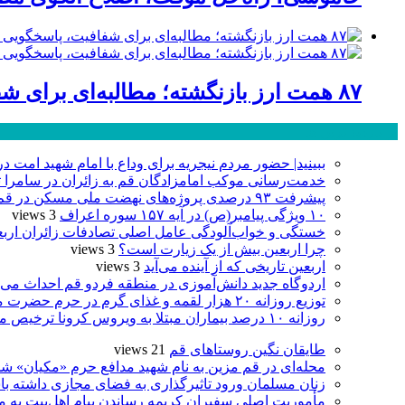
۸۷ همت ارز بازنگشته؛ مطالبه‌ای برای شفافیت، پاسخگویی و صیانت از اعتبار صنعت قم
پر بازدید ترین ها
ببینید| حضور مردم نیجریه برای وداع با امام شهید امت د
خدمت‌رسانی موکب امامزادگان قم به زائران در سامرا تا ۲۵ صفر ادامه دا
پیشرفت ۹۳ درصدی پروژه‌های نهضت ملی مسکن در قم
۱۰ ویژگی پیامبر(ص) در آیه ۱۵۷ سوره اعراف
3 views
خستگی و خواب‌آلودگی عامل اصلی تصادفات زائران ارب
چرا اربعین بیش از یک زیارت است؟
3 views
اربعین تاریخی که از آینده می‌آید
3 views
اردوگاه جدید دانش‌آموزی در منطقه فردو قم احداث می‌
توزیع روزانه ۲۰ هزار لقمه و غذای گرم در حرم حضرت معصومه(س)
روزانه ۱۰ درصد بیماران مبتلا به ویروس کرونا ترخیص می‌شوند
طایقان نگین روستاهای قم
21 views
محله‌ای در قم مزین به نام شهید مدافع حرم «مکیان» شد
زنان مسلمان ورود تاثیرگذاری به فضای مجازی داشته با
مأموریت اصلی سفیران کریمه رساندن پیام اهل‌بیت به 