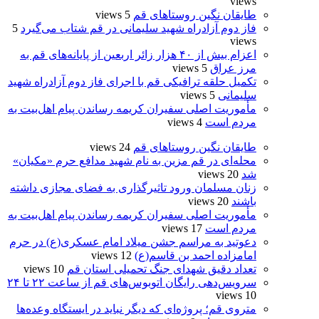
views
طایقان نگین روستاهای قم
5 views
فاز دوم آزادراه شهید سلیمانی در قم شتاب می‌گیرد
5
views
اعزام بیش از ۴۰ هزار زائر اربعین از پایانه‌های قم به
مرز عراق
5 views
تکمیل حلقه ترافیکی قم با اجرای فاز دوم آزادراه شهید
سلیمانی
5 views
مأموریت اصلی سفیران کریمه رساندن پیام اهل‌بیت به
مردم است
4 views
طایقان نگین روستاهای قم
24 views
محله‌ای در قم مزین به نام شهید مدافع حرم «مکیان»
شد
20 views
زنان مسلمان ورود تاثیرگذاری به فضای مجازی داشته
باشند
20 views
مأموریت اصلی سفیران کریمه رساندن پیام اهل‌بیت به
مردم است
17 views
دعوتید به مراسم جشن میلاد امام عسکری(ع) در حرم
امامزاده احمد بن قاسم(ع)
12 views
تعداد دقیق شهدای جنگ تحمیلی استان قم
10 views
سرویس‌دهی رایگان اتوبوس‌های قم از ساعت ۲۲ تا ۲۴
10 views
متروی قم؛ پروژه‌ای که دیگر نباید در ایستگاه وعده‌ها