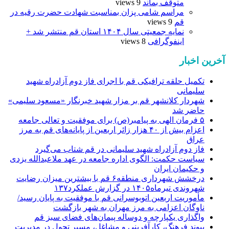
متوقف بماند
9 views
مراسم شامی پزان بمناسبت شهادت حضرت رقیه در
قم
9 views
نمایه جمعیتی سال ۱۴۰۴ استان قم منتشر شد +
اینفوگرافی
8 views
آخرین اخبار
تکمیل حلقه ترافیکی قم با اجرای فاز دوم آزادراه شهید
سلیمانی
شهردار کلانشهر قم بر مزار شهید خبرنگار «مسعود سلیمی»
حاضر شد
۵ فرمان الهی به پیامبر(ص) برای موفقیت و تعالی جامعه
اعزام بیش از ۴۰ هزار زائر اربعین از پایانه‌های قم به مرز
عراق
فاز دوم آزادراه شهید سلیمانی در قم شتاب می‌گیرد
سیاست حکمت: الگوی اداره جامعه در عهد ملاعبدالله یزدی
و حکیمان ایران
درخشش شهرداری منطقه۶ قم با بیشترین میزان رضایت
شهروندی تیرماه۱۴۰۵ در گزارش عملکرد۱۳۷
مأموریت اربعین اتوبوسرانی قم با موفقیت به پایان رسید/
ناوگان اعزامی به مرز مهران به شهر بازگشت
واگذاری یکپارچه و دوساله پیمان‌های فضای سبز قم
پیوند فرهنگ، کارآفرینی و مشاغل، مسیر تحول در مدیریت