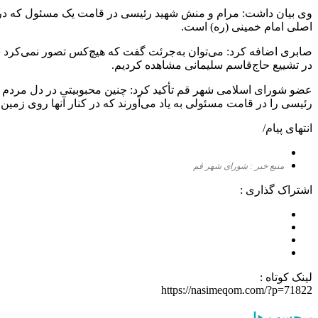
وی بیان داشت: مرام و منش شهید رئیسی در قامت یک مسئول که در بالا
اصلی امام خمینی (ره) است.
صابری اضافه کرد: می‌توان به‌جرئت گفت که هیچ‌کس تصور نمی‌کرد ش
در تشییع حاج‌قاسم سلیمانی مشاهده کردیم.
عضو شورای اسلامی شهر قم تأکید کرد: چنین محبوبیتی در دل مردم با ه
رئیسی را در قامت مسئولی به یاد می‌آورند که در کنار آنها روی زمی
انتهای پیام/
منبع خبر : شورای شهر قم
اشتراک گذاری :
لینک کوتاه :
https://nasimeqom.com/?p=71822
برچسب ها