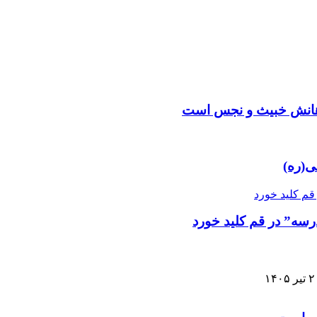
دهانش خبیث و نجس است
ی(ره)
سه” در قم کلید خورد
یر ۱۴۰۵