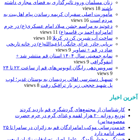
زنان مسلمان ورود تاثیرگذاری به فضای مجازی داشته
باشند
18 views
مأموریت اصلی سفیران کریمه رساندن پیام اهل‌بیت به
مردم است
16 views
دعوتید به مراسم جشن میلاد امام عسکری(ع) در حرم
امامزاده احمد بن قاسم(ع)
11 views
ساخت آب شیرین کن در کربلا
10 views
برپایی چادر عزای خانگی اباعبدالله(ع) در خانه تاریخی
ضاد در قم + تصاویر
9 views
نمایه جمعیتی سال ۱۴۰۴ استان قم منتشر شد +
اینفوگرافی
9 views
سرویس‌دهی رایگان اتوبوس‌های قم از ساعت ۲۲ تا ۲۴
9 views
تسهیل دسترسی اهالی پردیسان به بوستان غدیر؛ لوپ
پل شهید حججی زیر بار ترافیک رفت
8 views
آخرین اخبار
کارشناسان از مجتمع‌های گردشگری قم بازدید کردند
توزیع روزانه ۲۰ هزار لقمه و غذای گرم در حرم حضرت
معصومه(س)
خدمت‌رسانی موکب امامزادگان قم به زائران در سامرا تا ۲۵
صفر ادامه دارد
خستگی و خواب‌آلودگی عامل اصلی تصادفات زائران اربعین