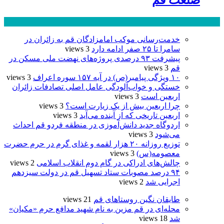
صنعت قم
پر بازدید ترین ها
24 ساعت
1 هفته
خدمت‌رسانی موکب امامزادگان قم به زائران در
سامرا تا ۲۵ صفر ادامه دارد
3 views
پیشرفت ۹۳ درصدی پروژه‌های نهضت ملی مسکن در
قم
3 views
۱۰ ویژگی پیامبر(ص) در آیه ۱۵۷ سوره اعراف
3 views
خستگی و خواب‌آلودگی عامل اصلی تصادفات زائران
اربعین است
3 views
چرا اربعین بیش از یک زیارت است؟
3 views
اربعین تاریخی که از آینده می‌آید
3 views
اردوگاه جدید دانش‌آموزی در منطقه فردو قم احداث
می‌شود
3 views
توزیع روزانه ۲۰ هزار لقمه و غذای گرم در حرم حضرت
معصومه(س)
3 views
چالش‌های ادراکی در گام دوم انقلاب اسلامی
2 views
۹۴ درصد مصوبات ستاد تسهیل قم در دولت سیزدهم
اجرایی شد
2 views
طایقان نگین روستاهای قم
21 views
محله‌ای در قم مزین به نام شهید مدافع حرم «مکیان»
شد
18 views