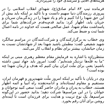
هزینه‌های آقایی و سربلندی خود را می‌پردازند.
فرمانده تیپ ۸۳ امام صادق(ع)، شهدای انقلاب اسلامی را در
پیروزی رزمندگان دنیا سهیم دانست و با تأکید بر اینکه باید بیش از
این حق شهدا را ادا کنیم و نام و یاد شهدا را در زندگی‌مان سریان و
جریان یابد، اظهار کرد: بدانید قدم‌به‌قدم حرکت‌های شما برای
پاسداشت مقام شهدا، عمل صالحی هست که خداوند در نامه‌ اعمال
شما ثبت و ضبط می‌کند.
وی خطاب به برگزارکنندگان و شرکت‌کنندگان در مراسم سالگرد
شهید شفیعی گفت: مطمئن باشید شهدا بعد از شهادتشان نسبت به
زمان حیاتشان، بیشتر برای نظام و انقلاب کار می‌کنند.
منتظرزاده با اشاره به فرمایش مقام معظم رهبری مبنی بر اینکه
“ما به قلّه‌ها نزدیک شده‌ایم”، گفت: امروز باید جهاد تبیین داشته
باشیم؛ یعنی برای ملّت ایران بیان کنیم که هدف و آرمان شهدا چه
بوده است؟
وی در پایان با تأکید بر اینکه امروز ملّت شهیدپرور و قهرمان ایران،
مستقیم و مقاوم ایستاده‌اند و ادامه‌دهنده‌ راه انبیا و ائمه اطهار
هستند، خطاب به پدران و مادران حاضر گفت: سعی کنید نوجوانان و
جوانان را در این مراسم‌ها شرکت دهید؛ بدانید حضور در این‌گونه
مراسم‌ها، یک نوع تربیت و هدایت برای فرزندان است تا آینده‌ای
روشن برای آنان رقم بخورد.