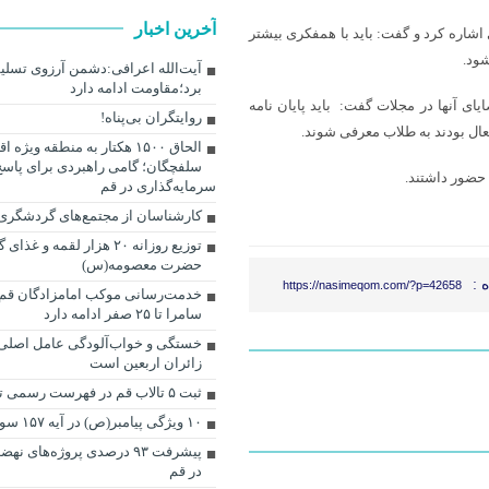
آخرین اخبار
شاره کرد و گفت: باید با همفکری بیشتر
شود.
آیت‌الله اعرافی:دشمن آرزوی تسلیم 
برد؛مقاومت ادامه دارد
یای آنها در مجلات گفت: باید پایان نامه
روایتگران بی‌پناه!
عال بودند به طلاب معرفی شوند.
الحاق ۱۵۰۰ هکتار به منطقه ویژه
سلفچگان؛ گامی راهبردی برای پاسخ
حضور داشتند.
سرمایه‌گذاری در قم
کارشناسان از مجتمع‌های گردشگری ق
توزیع روزانه ۲۰ هزار لقمه و 
حضرت معصومه(س)
 :
https://nasimeqom.com/?p=42658
خدمت‌رسانی موکب امامزادگان قم ب
سامرا تا ۲۵ صفر ادامه دارد
خستگی و خواب‌آلودگی عامل اصلی
زائران اربعین است
ثبت ۵ تالاب قم در فهرست رسمی تالاب‌های کشور
۱۰ ویژگی پیامبر(ص) در آیه ۱۵۷ سوره اعراف
پیشرفت ۹۳ درصدی پروژه‌ها
در قم