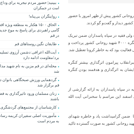
ببینید| حضور مردم نیجریه برای وداع 
امت در جمکران
روحانی کشور پیش از ظهر امروز با حضور
روایتگران بی‌پناه!
شور دیدار و گفت‌و گو کردند.
الحاق ۱۵۰۰ هکتار به منطقه وی
گامی راهبردی برای پاسخ به موج جدید
ه ولی فقیه در سپاه پاسداران ضمن تبریک
در قم
میلاد باسعادت حضرت زهرا سلام الله علیها به ارائه گزارشی از فعالیت کنگره ۴۰۰۰ شهید روحانی کشور پرداخت و
طایقان نگین روستاهای قم
آیت‌الله اعرافی:دشمن آرزوی تسلیم ا
برد؛مقاومت ادامه دارد
برانقلاب پیرامون اثرگذاری بیشتر کنگره
محله‌ای در قم مزین به نام شهید مد
ایشان به اثرگذاری و هدفمند بودن کنگره
شد
گردهمایی ورزش صبحگاهی بانوان د
قم برگزار شد
ه در سپاه پاسداران به ارائه گزارشی از
زنان مسلمان ورود تاثیرگذاری به ف
 و بیان کرد: اول اسفند این مراسم با سخنرانی آیت الله
باشند
کارشناسان از مجتمع‌های گردشگری ق
مأموریت اصلی سفیران کریمه رساند
یها ضمن گرامیداشت یاد و خاطره شهدای
به مردم است
با بیان نکاتی بر لزوم پوشش خبری و انتشار مطالب کنگره ۴۰۰۰ شهید روحانی کشور به صورت گسترده تاکید