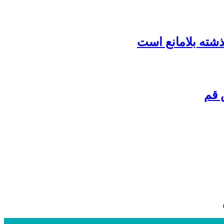
شته بلامانع است
 قم
24 ساعت
1 هفته