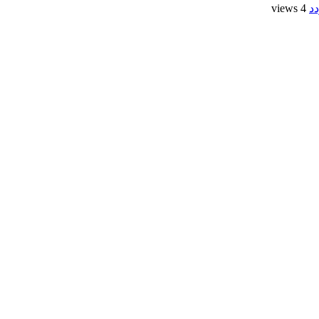
د
4 views