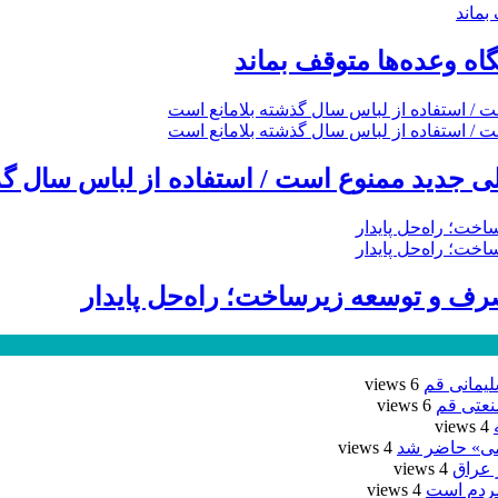
گاه وعده‌ها متوقف بماند
 جدید ممنوع است / استفاده از لباس سال گذ
ف و توسعه زیرساخت؛ راه‌حل پایدار
6 views
نعتی قم
6 views
4 views
یمی» حاضر شد
4 views
4 views
مردم است
4 views