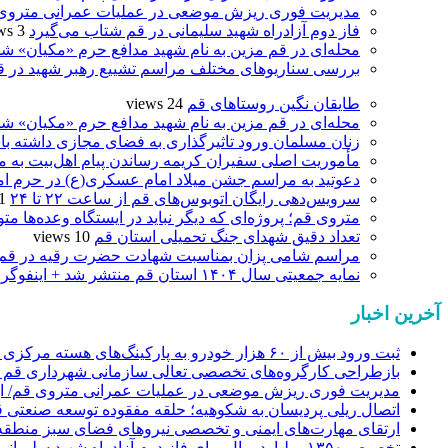
مدیریت فوری ریزش موضعی در عملیات عمرانی متروی قم
فاز دوم آزادراه شهید سلیمانی در قم شتاب می‌گیرد
3 views
محله‌ای در قم مزین به نام شهید مدافع حرم «مکیان» شد
بررسی سناریوهای مختلف مراسم تشییع رهبر شهید در ق
طایقان نگین روستاهای قم
24 views
محله‌ای در قم مزین به نام شهید مدافع حرم «مکیان» شد
زنان مسلمان ورود تاثیرگذاری به فضای مجازی داشته با
مأموریت اصلی سفیران کریمه رساندن پیام اهل‌بیت به 
دعوتید به مراسم جشن میلاد امام عسکری(ع) در حرم ام
سرویس‌دهی رایگان اتوبوس‌های قم از ساعت ۲۲ تا ۲۴
ews
متروی قم؛ پروژه‌ای که دیگر نباید در ایستگاه وعده‌ها مت
تعداد دقیق شهدای جنگ تحمیلی استان قم
10 views
مراسم شامی پزان بمناسبت شهادت حضرت رقیه در قم
نمایه جمعیتی سال ۱۴۰۴ استان قم منتشر شد + اینفوگرافی
آخرین اخبار
ثبت ورود بیش از ۶۰ هزار خودرو به پارکینگ‌های هسته مرکزی شهر در چهار روز اربعینی
بازطراحی کارگروه‌های تخصصی تعالی سازمانی شهرداری قم د
مدیریت فوری ریزش موضعی در عملیات عمرانی متروی قم/ ایم
اتصال ریلی پردیسان به شکوهیه؛ حلقه مفقوده توسعه صنعتی 
ارتقای مهارت‌های ایمنی و تخصصی نیروهای فضای سبز منطقه ۷ با برگزاری دوره آموزش
تخصیص ۱۳۵۰ میلیارد ریال برای فاز دوم آزادراه شهید سلیمانی قم