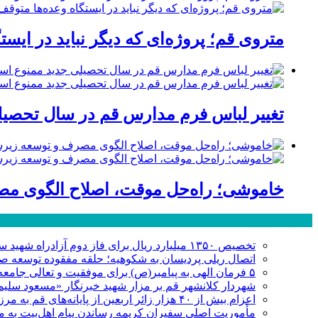
متروی قم؛ پروژه‌ای که دیگر نباید در ایست
تغییر لباس فرم مدارس قم در سال تحصیلی
خاموشی؛ راه‌حل موقت، اصلاح الگوی مصر
پر بازدید ترین ها
تخصیص ۱۳۵۰ میلیارد ریال برای فاز دوم آزادراه شهید سلیمانی قم
اتصال ریلی پردیسان به شکوهیه؛ حلقه مفقوده توسعه ص
۵ فرمان الهی به پیامبر(ص) برای موفقیت و تعالی جامعه
شهردار کلانشهر قم بر مزار شهید خبرنگار «مسعود سل
اعزام بیش از ۴۰ هزار زائر اربعین از پایانه‌های قم به مرز عراق
مأموریت اصلی سفیران کریمه رساندن پیام اهل‌بیت به 