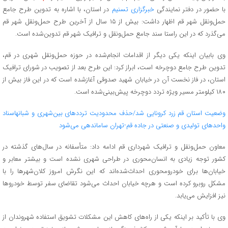
با حضور در دفتر نمایندگی
خبرگزاری تسنیم
در استان، با اشاره به تدوین طرح جامع
حمل‌ونقل شهر قم اظهار داشت: بیش از ۱۵ سال از آخرین طرح حمل‌ونقل شهر قم
می‌گذرد که در این راستا سند جامع حمل‌ونقل و ترافیک شهر قم تدوین‌شده است.
وی بابیان اینکه یکی دیگر از اقدامات انجام‌شده در حوزه حمل‌ونقل شهری در قم،
تدوین طرح جامع دوچرخه است، ابراز کرد: این طرح بعد از تصویب در شورای ترافیک
استان، در فاز نخست آن در خیابان شهید صدوقی آغازشده است که در این فاز بیش از
۱۸۰ کیلومتر مسیر ویژه تردد دوچرخه پیش‌بینی‌شده است.
وضعیت استان قم زرد کرونایی شد/حذف محدودیت ترددهای بین‌شهری و شبانه
اسناد
واحدهای تولیدی و صنعتی در جاده قم-تهران ساماندهی می‌شود
معاون حمل‌ونقل و ترافیک شهرداری قم ادامه داد: متأسفانه در سال‌های گذشته در
کشور توجه زیادی به انسان‌محوری در طراحی شهری نشده است و بیشتر معابر و
خیابان‌ها برای خودرومحوری احداث‌شده‌اند که این نگرش امروز کلان‌شهرها را با
مشکل روبرو کرده است و هرچه خیابان احداث می‌شود تقاضای سفر توسط خودروها
نیز افزایش می‌یابد.
وی با تأکید بر اینکه یکی از راه‌های کاهش این مشکلات تشویق استفاده شهروندان از