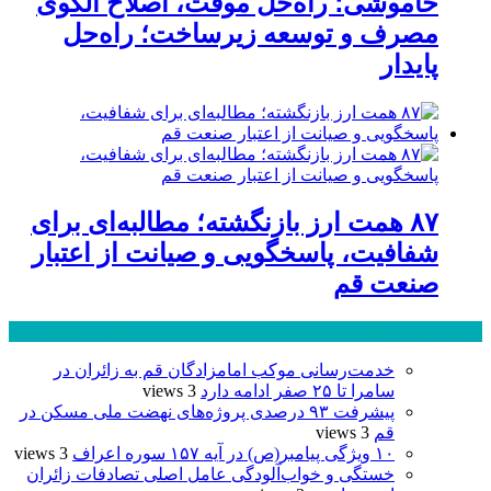
خاموشی؛ راه‌حل موقت، اصلاح الگوی
مصرف و توسعه زیرساخت؛ راه‌حل
پایدار
۸۷ همت ارز بازنگشته؛ مطالبه‌ای برای
شفافیت، پاسخگویی و صیانت از اعتبار
صنعت قم
پر بازدید ترین ها
24 ساعت
1 هفته
خدمت‌رسانی موکب امامزادگان قم به زائران در
سامرا تا ۲۵ صفر ادامه دارد
3 views
پیشرفت ۹۳ درصدی پروژه‌های نهضت ملی مسکن در
قم
3 views
۱۰ ویژگی پیامبر(ص) در آیه ۱۵۷ سوره اعراف
3 views
خستگی و خواب‌آلودگی عامل اصلی تصادفات زائران