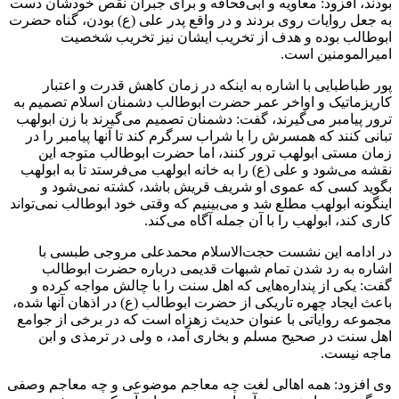
بودند، افزود: معاویه و
ابی‌قحافه
و برای جبران نقص خودشان دست
به جعل روایات روی بردند و در واقع پدر علی (ع) بودن، گناه حضرت
ابوطالب بوده و هدف از تخریب ایشان نیز تخریب شخصیت
امیرالمومنین است.
پور طباطبایی با اشاره به اینکه در زمان کاهش قدرت و اعتبار
کاریزماتیک و اواخر عمر حضرت ابوطالب دشمنان اسلام تصمیم به
ترور پیامبر می‌گیرند، گفت: دشمنان تصمیم می‌گیرند با زن ابولهب
تبانی کنند که همسرش را با شراب سرگرم کند تا آنها پیامبر را در
زمان مستی ابولهب ترور کنند، اما حضرت ابوطالب متوجه این
نقشه می‌شود و علی (ع) را به خانه ابولهب می‌فرستد تا به ابولهب
بگوید کسی که عموی او شریف قریش باشد، کشته نمی‌شود و
اینگونه ابولهب مطلع شد و می‌بینیم که وقتی خود ابوطالب نمی‌تواند
کاری کند، ابولهب را با آن جمله آگاه می‌کند.
در ادامه این نشست حجت‌الاسلام محمدعلی مروجی طبسی با
اشاره به رد شدن تمام شبهات قدیمی درباره حضرت ابوطالب
گفت: یکی از پنداره‌هایی که اهل سنت را با چالش مواجه کرده و
باعث ایجاد چهره تاریکی از حضرت ابوطالب (ع) در اذهان آنها شده،
مجموعه روایاتی با عنوان حدیث زهزاه است که در برخی از جوامع
اهل سنت در صحیح مسلم و بخاری آمد،
ه
ولی در
ترمذی
و ابن
ماجه
نیست.
وی افزود: همه اهالی لغت چه معاجم موضوعی و چه معاجم وصفی