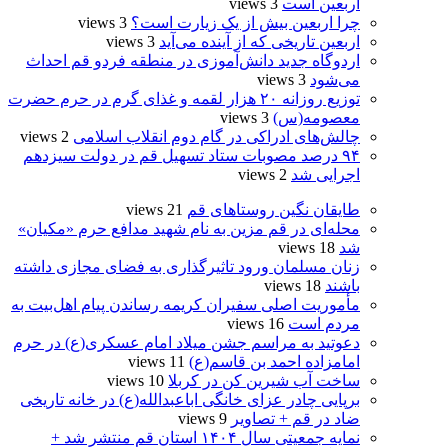
اربعین است
3 views
چرا اربعین بیش از یک زیارت است؟
3 views
اربعین تاریخی که از آینده می‌آید
3 views
اردوگاه جدید دانش‌آموزی در منطقه فردو قم احداث
می‌شود
3 views
توزیع روزانه ۲۰ هزار لقمه و غذای گرم در حرم حضرت
معصومه(س)
3 views
چالش‌های ادراکی در گام دوم انقلاب اسلامی
2 views
۹۴ درصد مصوبات ستاد تسهیل قم در دولت سیزدهم
اجرایی شد
2 views
طایقان نگین روستاهای قم
21 views
محله‌ای در قم مزین به نام شهید مدافع حرم «مکیان»
شد
18 views
زنان مسلمان ورود تاثیرگذاری به فضای مجازی داشته
باشند
18 views
مأموریت اصلی سفیران کریمه رساندن پیام اهل‌بیت به
مردم است
16 views
دعوتید به مراسم جشن میلاد امام عسکری(ع) در حرم
امامزاده احمد بن قاسم(ع)
11 views
ساخت آب شیرین کن در کربلا
10 views
برپایی چادر عزای خانگی اباعبدالله(ع) در خانه تاریخی
ضاد در قم + تصاویر
9 views
نمایه جمعیتی سال ۱۴۰۴ استان قم منتشر شد +