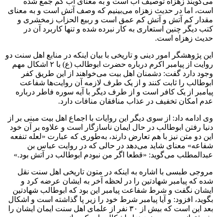
می‌گویند زهزاه توصیف آب است و به معنای آب کم جمع شده
است، اما در حدیث زهزاه می‌بینیم که وصف آتش است و به معنای
مقدار کم آتش و آتش کم عمق است و ربیع
الحزاب
زمخشری و
کتب دیگر چنین استعاری به کار نبرده شده و تنها کاربرد آن در
حدیث زهزاه است.
این پژوهشگر امور دینی و تاریخی با بیان اینکه در منابع اهل سنت دو
روایت از پیامبر اکرم درباره حضرت ابوطالب (ع) با ۲ اشکال مهم
وجود دارد گفت: دشمنان اهل بیت می‌خواهند از این طریق کفر
ابوطالب را ثابت کنند و از یک طرف لازمه آن روایت‌ها شفاعت
پیامبر از یک کافر است و از طرف دیگر با آیه سوره
فاطر
درباره
عدم امکان تخفیف در عذاب منافقان منافات دارد.
وی ادامه داد: از سوی دیگر این روایات با اجماع اهل بیت مبنی بر از
دنیا رفتن ابوطالب در حال ایمان ناسازگار است و علاوه بر آن خود
این دو متن نیز با هم تعارض دارند، به‌طوری که عبارت «
لعله
تنفعه
شفاعه
» معنای شاید می‌دهد در حالی که در روایت عباس بن
عبدالمطلب می‌گوید: «قطعا اگر من نبودم ابوطالب در آتش بود.»
مروجی طبسی با اشاره به اینکه در متون تاریخی اهل سنت نقل
شده که پیامبر شهادتین را در لحظه آخر به ایشان عرضه کرد و
ایشان نگفت و شرط شفاعت پیامبر این بود که ابوطالب شهادتین
بگوید، افزود: و آیا پیامبر شرط خود را زیر پا گذاشته است و اشکال
بعد این است که بیش از ۳۰ نفر از علمای اهل سنت ایمان ایشان را