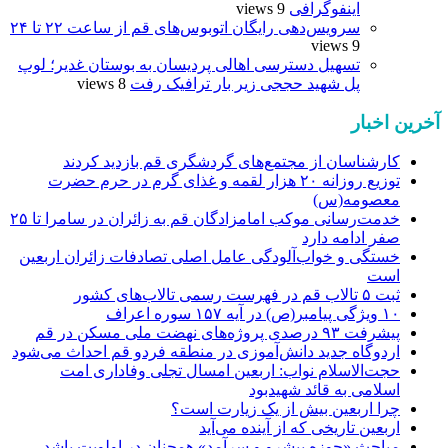
اینفوگرافی
9 views
سرویس‌دهی رایگان اتوبوس‌های قم از ساعت ۲۲ تا ۲۴
9 views
تسهیل دسترسی اهالی پردیسان به بوستان غدیر؛ لوپ
پل شهید حججی زیر بار ترافیک رفت
8 views
آخرین اخبار
کارشناسان از مجتمع‌های گردشگری قم بازدید کردند
توزیع روزانه ۲۰ هزار لقمه و غذای گرم در حرم حضرت
معصومه(س)
خدمت‌رسانی موکب امامزادگان قم به زائران در سامرا تا ۲۵
صفر ادامه دارد
خستگی و خواب‌آلودگی عامل اصلی تصادفات زائران اربعین
است
ثبت ۵ تالاب قم در فهرست رسمی تالاب‌های کشور
۱۰ ویژگی پیامبر(ص) در آیه ۱۵۷ سوره اعراف
پیشرفت ۹۳ درصدی پروژه‌های نهضت ملی مسکن در قم
اردوگاه جدید دانش‌آموزی در منطقه فردو قم احداث می‌شود
حجت‌الاسلام نواب: اربعین امسال تجلی وفاداری امت
اسلامی به قائد شهیدبود
چرا اربعین بیش از یک زیارت است؟
اربعین تاریخی که از آینده می‌آید
مباحث «حوزه پیشرو و سرآمد» همچنان در اولویت باشد