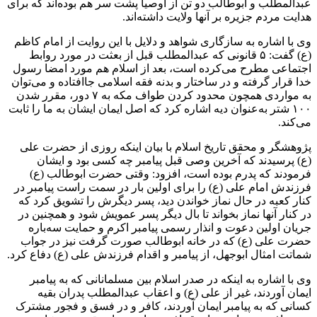
عبدالمطلب و ابوطالب دو تن از اوصیا پشت سر هم بوده‌اند که برای
هدایت مردم جزیره بر آنها ولایت داشته‌اند.
وی با اشاره به سازگاری شواهد و دلایل با این روایت از امام کاظم
(ع) گفت: ۵ قانونی که عبدالمطلب قبل از بعثت در مورد روابط
اجتماعی مطرح می‌کرده است، بعد از اسلام هم مورد امضا رسول
خدا قرار گرفته و در ساختار و بدنه فقه اسلامی جاافتاده و می‌توان
به مواردی همچون محدود کردن طواف مکه به ۷ دور، مقرر شدن
۱۰۰ شتر به‌عنوان دیه اشاره کرد که اصل ایمان ایشان به ما را ثابت
می‌کند.
پژوهشگر و محقق تاریخ اسلام با بیان اینکه روزی از حضرت علی
(ع) پرسیدند که آخرین
وصی
قبل پیامبر چه کسی بود و ایشان
فرمودند که پدرم بوده است، افزود: وقتی حضرت ابوطالب (ع)
فرزندش امام علی (ع) را برای اولین بار در سمت راست پیامبر در
کنار کعبه در حال نماز خواندن دید، پسر دیگرش را تشویق کرد که
در کنار آنها نماز بخواند تا بال دیگر پسر عمویش شود و همچنین در
جریان اولین دعوت و انذار رسمی پیامبر اکرم و حمایت سه‌باره
حضرت علی (ع) که در خانه ابوطالب صورت گرفت نیز در جواب
شماتت امثال ابوجهل، از پیامبر و اقدام فرزندش علی (ع) دفاع کرد.
وی با اشاره به اینکه در صدر اسلام بین مسلمانانی که به پیامبر
ایمان آوردند، غیر از علی (ع) و اعقاب عبدالمطلب پدران بقیه
کسانی که به پیامبر ایمان آوردند، کافر و در
فسق
و
فجور
مشترک