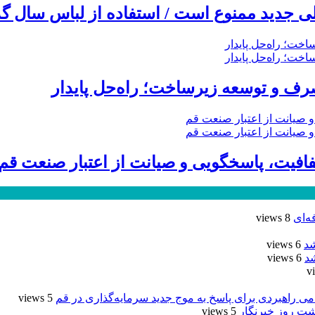
 جدید ممنوع است / استفاده از لباس سال گذ
ف و توسعه زیرساخت؛ راه‌حل پایدار
ه‌ای
8 views
شد
6 views
د
6 views
5 views
شت روز خبرنگار
5 views