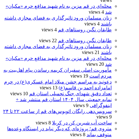
views
محله‌ای در قم مزین به نام شهید مدافع حرم «مکیان»
شد
4 views
زنان مسلمان ورود تاثیرگذاری به فضای مجازی داشته
باشند
4 views
طایقان نگین روستاهای قم
4 views
طایقان نگین روستاهای قم
22 views
زنان مسلمان ورود تاثیرگذاری به فضای مجازی داشته
باشند
21 views
محله‌ای در قم مزین به نام شهید مدافع حرم «مکیان»
شد
20 views
مأموریت اصلی سفیران کریمه رساندن پیام اهل‌بیت به
مردم است
19 views
دعوتید به مراسم جشن میلاد امام عسکری(ع) در حرم
امامزاده احمد بن قاسم(ع)
13 views
تعداد دقیق شهدای جنگ تحمیلی استان قم
10 views
نمایه جمعیتی سال ۱۴۰۴ استان قم منتشر شد +
اینفوگرافی
9 views
سرویس‌دهی رایگان اتوبوس‌های قم از ساعت ۲۲ تا ۲۴
9 views
ساخت آب شیرین کن در کربلا
8 views
متروی قم؛ پروژه‌ای که دیگر نباید در ایستگاه وعده‌ها
متوقف بماند
8 views