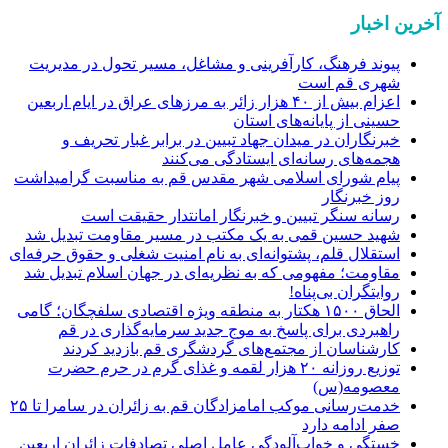
آخرین اخبار
پیوند فرهنگ، کارآفرینی و مشاغل، مسیر تحول در مدیریت
شهری قم است
اعزام بیش از ۴۰ هزار زائر به مرزهای عراق در ایام اربعین
حسینی از پایانه‌های استان
خبرنگاران در میدان جهاد تبیین در برابر غبار تحریف و
هجمه‌های رسانه‌ای ایستادگی می‌کنند
پیام شورای اسلامی شهر مقدس قم به مناسبت گرامیداشت
روز خبرنگار
رسانه سنگر تبیین و خبرنگار امانتدار حقیقت است
شهید حسین قمی به یک مکتب در مسیر مقاومت تبدیل شد
استقلال قلم، پشتوانه‌ای به نام امنیت شغلی و حقوق حرفه‌ای
مقاومت؛ مفهومی که به نظریه‌ای در جهان اسلام تبدیل شد
روایتگران بی‌پناه!
الحاق ۱۵۰۰ هکتار به منطقه ویژه اقتصادی سلفچگان؛ گامی
راهبردی برای پاسخ به موج جدید سرمایه‌گذاری در قم
کارشناسان از مجتمع‌های گردشگری قم بازدید کردند
توزیع روزانه ۲۰ هزار لقمه و غذای گرم در حرم حضرت
معصومه(س)
خدمت‌رسانی موکب امامزادگان قم به زائران در سامرا تا ۲۵
صفر ادامه دارد
خستگی و خواب‌آلودگی عامل اصلی تصادفات زائران اربعین