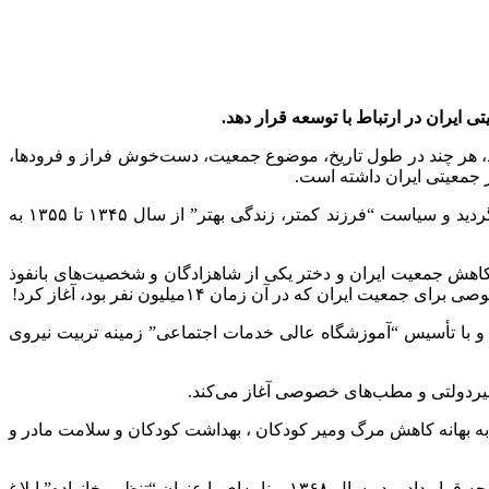
ایران در ارتباط با توسعه قرار دهد.
د، هر چند در طول تاریخ، موضوع جمعیت، دست‌خوش فراز و فرودها،
ر جمعیتی ایران داشته است.
سیاست کنترل موالید در ایران، از سال ۱۳۳۷ با اجرای اولین برنامه‌های تنظیم خانواده آغاز شد و از سال ۱۳۴۸ به طور متمرکز اجرایی گردید و سیاست “فرزند کمتر، زندگی بهتر” از سال ۱۳۴۵ تا ۱۳۵۵ به
 کاهش جمعیت ایران و دختر یکی از شاهزادگان و شخصیت‌های بانفوذ
 که در آن زمان ۱۴میلیون نفر بود، آغاز کرد!
و سازمان ملل وارد ایران شد و با تأسیس “آموزشگاه عالی خدمات اجتماعی” زمینه تربیت نیروی
ای عجیب و غریبی، فاجعه کاهش جمعیت جوان در ایران را رقم زد، هر چند از حدود سال ۱۳۲۰ رژیم پهلوی به بهانه کاهش مرگ ومیر کودکان ، بهداشت کودکان و سلامت مادر و
پس از انقلاب و به ویژه بعد از پایان جنگ تحمیلی و انجام سرشماری در نیمه دهه شصت، موضوع سیاست تنظیم خانواده را بار دیگر مورد توجه قرار داد و در سال ۱۳۶۸ برنامه‌ای با عنوان “تنظیم خانواده” ابلاغ