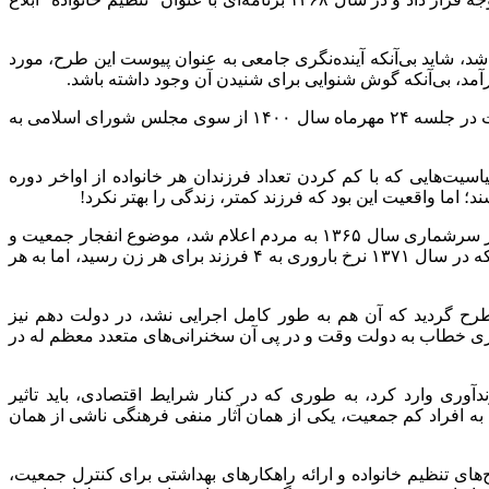
ا برای کنترل جمعیت دنبال شد، شاید بی‌آنکه آینده‌نگری جامعی به عنوان پیوست این طرح، مورد
مد، بی‌آنکه گوش شنوایی برای شنیدن آن وجود داشته باشد.
با گذشت سالها و هشدارهای جدی رهبر معظم انقلاب و برخی از دلسوزان در جهت کاهش جمعیت، قانون حمایت از خانواده و جوانی جمعیت در جلسه ۲۴ مهرماه سال ۱۴۰۰ از سوی مجلس شورای اسلامی به
سیت‌هایی که با کم کردن تعداد فرزندان هر خانواده از اواخر دوره
؛ اما واقعیت این بود که فرزند کمتر، زندگی‌ را بهتر نکرد!
در این طرح که از قبل از انقلاب آغاز شد بنا داشتند نرخ باروری ۶.۵ فرزند به ازای یک زن را به ۴ فرزند برسانند، اما با هشدارهایی که پس از سرشماری سال ۱۳۶۵ به مردم اعلام شد، موضوع انفجار جمعیت و
بحران گرسنگی القا گردید و بهره‌گیری از کلیدواژه‌های پرتکرار و جدیت در قانون کنترل جمعیت در برنامه اول توسعه به گونه‌ای رقم خورد که در سال ۱۳۷۱ نرخ باروری به ۴ فرزند برای هر زن رسید، اما به هر
د مطرح گردید که آن هم به طور کامل اجرایی نشد، در دولت دهم نیز
ل ۱۳۹۰ نخستین تذکرات جدی از سوی مقام معظم رهبری خطاب به دولت وقت و در پی آن سخنرانی‌های متعدد معظم له در
وری وارد کرد، به طوری که در کنار شرایط اقتصادی، باید تاثیر
به افراد کم جمعیت، یکی از همان آثار منفی فرهنگی ناشی از همان
‌های تنظیم خانواده و ارائه راهکارهای بهداشتی برای کنترل جمعیت،