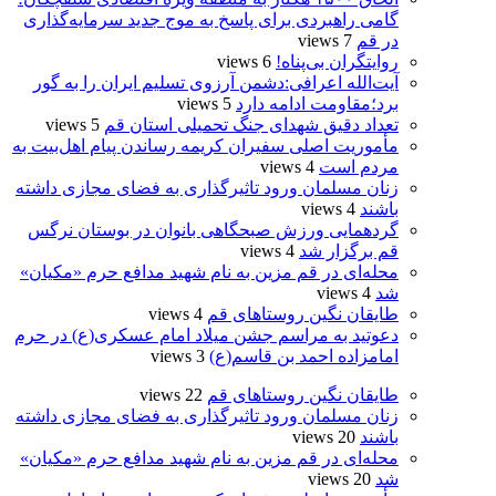
گامی راهبردی برای پاسخ به موج جدید سرمایه‌گذاری
در قم
7 views
روایتگران بی‌پناه!
6 views
آیت‌الله اعرافی:دشمن آرزوی تسلیم ایران را به گور
برد؛مقاومت ادامه دارد
5 views
تعداد دقیق شهدای جنگ تحمیلی استان قم
5 views
مأموریت اصلی سفیران کریمه رساندن پیام اهل‌بیت به
مردم است
4 views
زنان مسلمان ورود تاثیرگذاری به فضای مجازی داشته
باشند
4 views
گردهمایی ورزش صبحگاهی بانوان در بوستان نرگس
قم برگزار شد
4 views
محله‌ای در قم مزین به نام شهید مدافع حرم «مکیان»
شد
4 views
طایقان نگین روستاهای قم
4 views
دعوتید به مراسم جشن میلاد امام عسکری(ع) در حرم
امامزاده احمد بن قاسم(ع)
3 views
طایقان نگین روستاهای قم
22 views
زنان مسلمان ورود تاثیرگذاری به فضای مجازی داشته
باشند
20 views
محله‌ای در قم مزین به نام شهید مدافع حرم «مکیان»
شد
20 views