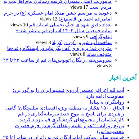
مأموریت اصلی سفیران کریمه رساندن پیام اهل‌بیت به
مردم است
17 views
دعوتید به مراسم جشن میلاد امام عسکری(ع) در حرم
امامزاده احمد بن قاسم(ع)
12 views
تعداد دقیق شهدای جنگ تحمیلی استان قم
10 views
نمایه جمعیتی سال ۱۴۰۴ استان قم منتشر شد +
اینفوگرافی
9 views
ساخت آب شیرین کن در کربلا
8 views
متروی قم؛ پروژه‌ای که دیگر نباید در ایستگاه وعده‌ها
متوقف بماند
8 views
سرویس‌دهی رایگان اتوبوس‌های قم از ساعت ۲۲ تا ۲۴
8 views
آخرین اخبار
آیت‌الله اعرافی:دشمن آرزوی تسلیم ایران را به گور برد؛
مقاومت ادامه دارد
روایتگران بی‌پناه!
الحاق ۱۵۰۰ هکتار به منطقه ویژه اقتصادی سلفچگان؛ گامی
راهبردی برای پاسخ به موج جدید سرمایه‌گذاری در قم
کارشناسان از مجتمع‌های گردشگری قم بازدید کردند
توزیع روزانه ۲۰ هزار لقمه و غذای گرم در حرم حضرت
معصومه(س)
خدمت‌رسانی موکب امامزادگان قم به زائران در سامرا تا ۲۵