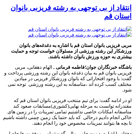
انتقاد از بی توجهی به رشته فریزبی بانوان
استان قم
مربی فریزبی بانوان استان قم با اشاره به دغدغه‌های بانوان
ورزشکار این رشته ورزشی از مسئولان خواست توجه و حمایت
بیشتری به حوزه ورزش بانوان داشته باشند.
باشگاه خبرنگاران جوان
؛
فاطمه فرمانی
ـ الهام دهقانی، مربی
فریزبی بانوان قم به بیان دغدغه بانوان این رشته ورزشی پرداخت و
گفت: با وجود افتخاراتی که بانوان ورزشکار فریزبی در میادین
مختلف کسب کرده اند ،متاسفانه به این رشته ورزشی توجه نمی
شود.
او در ادامه گفت: برای تیم منتخب فریزبی بانوان استان قم که
مقتدرانه توانست به مرحله نهایی(کشوری)مسابقات صعود کند
متاسفانه امکانات خاصی نداشتیم تمامی تمرینات را در زمین های
خاکی انجام دادیم درحالی که باید حتما یک زمین چمنی داشته باشیم
تا بچه ها بتوانند تمرینات مخصوص خود را انجام دهند.
دهقان با اشاره به نبود حامی مالی گفت:تمامی موفقیت ها حاصل