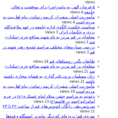
views
۵ فرمان الهی به پیامبر(ص) برای موفقیت و تعالی
جامعه
4 views
مأموریت اصلی سفیران کریمه رساندن پیام اهل‌بیت به
مردم است
4 views
سیاست حکمت: الگوی اداره جامعه در عهد ملاعبدالله
یزدی و حکیمان ایران
3 views
محله‌ای در قم مزین به نام شهید مدافع حرم «مکیان»
شد
3 views
بررسی سناریوهای مختلف مراسم تشییع رهبر شهید در
قم
3 views
طایقان نگین روستاهای قم
24 views
محله‌ای در قم مزین به نام شهید مدافع حرم «مکیان»
شد
21 views
زنان مسلمان ورود تاثیرگذاری به فضای مجازی داشته
باشند
21 views
مأموریت اصلی سفیران کریمه رساندن پیام اهل‌بیت به
مردم است
19 views
دعوتید به مراسم جشن میلاد امام عسکری(ع) در حرم
امامزاده احمد بن قاسم(ع)
13 views
سرویس‌دهی رایگان اتوبوس‌های قم از ساعت ۲۲ تا ۲۴
11 views
متروی قم؛ پروژه‌ای که دیگر نباید در ایستگاه وعده‌ها