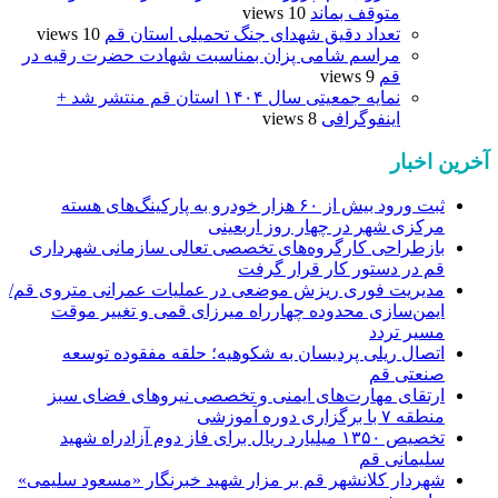
متوقف بماند
10 views
تعداد دقیق شهدای جنگ تحمیلی استان قم
10 views
مراسم شامی پزان بمناسبت شهادت حضرت رقیه در
قم
9 views
نمایه جمعیتی سال ۱۴۰۴ استان قم منتشر شد +
اینفوگرافی
8 views
آخرین اخبار
ثبت ورود بیش از ۶۰ هزار خودرو به پارکینگ‌های هسته
مرکزی شهر در چهار روز اربعینی
بازطراحی کارگروه‌های تخصصی تعالی سازمانی شهرداری
قم در دستور کار قرار گرفت
مدیریت فوری ریزش موضعی در عملیات عمرانی متروی قم/
ایمن‌سازی محدوده چهارراه میرزای قمی و تغییر موقت
مسیر تردد
اتصال ریلی پردیسان به شکوهیه؛ حلقه مفقوده توسعه
صنعتی قم
ارتقای مهارت‌های ایمنی و تخصصی نیروهای فضای سبز
منطقه ۷ با برگزاری دوره آموزشی
تخصیص ۱۳۵۰ میلیارد ریال برای فاز دوم آزادراه شهید
سلیمانی قم
شهردار کلانشهر قم بر مزار شهید خبرنگار «مسعود سلیمی»