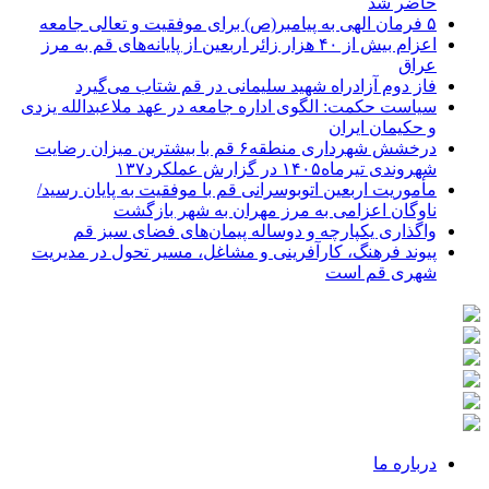
حاضر شد
۵ فرمان الهی به پیامبر(ص) برای موفقیت و تعالی جامعه
اعزام بیش از ۴۰ هزار زائر اربعین از پایانه‌های قم به مرز
عراق
فاز دوم آزادراه شهید سلیمانی در قم شتاب می‌گیرد
سیاست حکمت: الگوی اداره جامعه در عهد ملاعبدالله یزدی
و حکیمان ایران
درخشش شهرداری منطقه۶ قم با بیشترین میزان رضایت
شهروندی تیرماه۱۴۰۵ در گزارش عملکرد۱۳۷
مأموریت اربعین اتوبوسرانی قم با موفقیت به پایان رسید/
ناوگان اعزامی به مرز مهران به شهر بازگشت
واگذاری یکپارچه و دوساله پیمان‌های فضای سبز قم
پیوند فرهنگ، کارآفرینی و مشاغل، مسیر تحول در مدیریت
شهری قم است
درباره ما