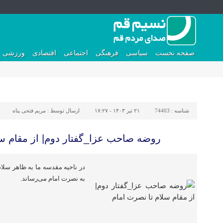
صفحه نخست
سیاسی
فرهنگی
اجتماعی
اقتصادی
ورزشی
شناسه :
74403
۲۱ تیر ۱۴۰۳ - ۱۷:۲۷
ارسال توسط :
مریم فتحی پناه
روضه صاحب عزا_گفتار دوم| از مقام سل
در ناحیه مقدسه ما به ظاهر سلام
به نصرت امام می‌رساند.