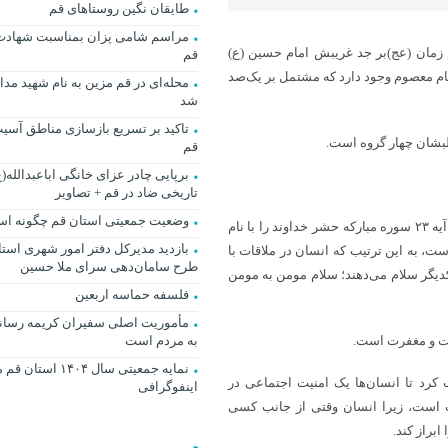
طایقان نگین روستاهای قم
مراسم شامی پزان بمناسبت شهادت
 زمان (عج)بر جد غریبش امام حسین (ع)
قم
 ماثور از جانب امام معصوم وجود دارد که مشتمل بر یک‌صد
محله‌ای در قم مزین به نام شهید مد
شد
تاکید بر تسریع بازسازی مناطق آسیب
قم
برپایی چادر عزای خانگی اباعبدالله(ع
تاریخی ضاد در قم + تصاویر
وضعیت جمعیتی استان قم چگونه ا
اولا، سلام‌ یکی از مقامات انسان در سلوک الی‌الله و نام‌ زیبای خداست. در آیه ۲۳ سوره مبارکه حشر خداوند را با نام
بازدید مدیرکل دفتر امور شهری استا
ت، به این ترتیب که انسان در ملاقات با
طرح سامان‌دهی سرای ملا حسین
دیگر سلام‌ می‌دهند؛ سلام‌ مومن به مومن
فلسفه حماسه اربعین
مأموریت اصلی سفیران کریمه رساند
مت و مغفرت است.
به مردم است
نمایه جمعیتی سال ۱۴۰۴
 کرد تا انسان‌ها یک امنیت اجتماعی در
اینفوگرافی
است، زیرا انسان وقتی از جانب کسی
براز کند.