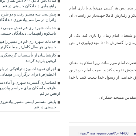
آماده‌باش کامل ۶۰۰ آتش‌
راهپیمایی دلدادگان حسینی در قم
ر بده. پس هر کسی می‌تواند با یاری امام
پیش‌بینی سه مسیر رفت و دو طرح 
فکر و رفتارش کاملا جهت‌دار در راستای آن
زائران در مراسم پیاده‌روی دلدادگان
خدمات شهرداری قم نقش مهمی در 
باشکوه راهپیمایی دلدادگان حسینی 
شیعیان‌ امام زمان را‌ یاری کند. یکی از
خدمات شهرداری قم در مسیر راهپیم
مان را گسترش داد تا مهدی‌یاوری در متن
حسینی هر سال کامل‌تر و ماندگارتر
کارشناسان از تأسیسات گردشگری قم
اربعین بازدید کردند
صرت امام می‌رساند، زیرا سلام‌ به معنای
اجرای تمهیدات ویژه ترافیکی در بلوا
 خودش تقویت کند و نصرت امام بارزترین
اعظم(ص) برای برگزاری راهپیمایی
دایید، از رسول خدا تبعیت کنید تا خدا
ظرفیت اسکان برای مراسم پیاده‌رو
اربعین در قم
ان مقدس مسجد جمکران
پایش مستمر ایمنی مسیر پیاده‌روی 
حسینی در قم
 :
https://nasimeqom.com/?p=74403