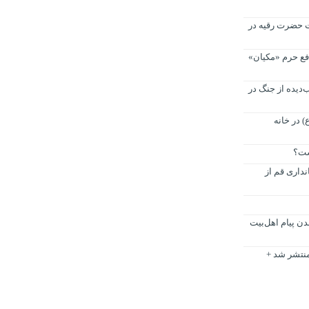
 حضرت رقیه در
افع حرم «مکیان»
‌دیده از جنگ در
) در خانه
ست؟
نداری قم از
ن پیام اهل‌بیت
 استان قم منتشر شد +