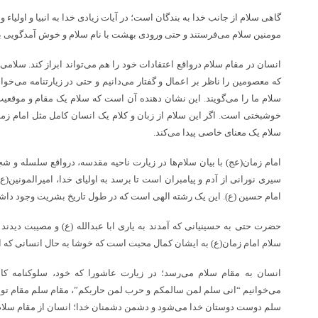
گاهی سلام‌ از جانب خدا به بندگان است؛ در آیات زیادی خدا به انبیا و اولیا
مومنین سلام می‌فرستند و حتی ورودی بهشت با نام سلام‌ و خوش آمدگویی ب
انسان در مقام سلام درواقع اعتقادات خود را هم می‌تواند ابراز کند. سلامی‌
که معصومین را ناظر بر اعمال و گفتار می‌دانیم و حتی در زیارتنامه می‌خوان
سلام ما را می‌گویند. این نشان دهنده آن است که سلام‌ یک مقام و موقع
خوشبختی است. اگر این سلام از زبان و کلام یک انسان کامل‌ مثل امام زم
سلام‌ یک معنای خاصی پیدا می‌کند.
امام زمان(عج) با بیان سلام‌ها در زیارت ناحیه مقدسه، درواقع سلسله و شجره 
سیری نورانی از آدم و پیامبران است تا برسد به اولیای خدا، امیرالمونین(ع)
امام حسین (ع). این یک رشته الهی است که در طول تاریخ‌ بشریت وجود داش
حضرت حتی به حسینیانی که آمدند به یاری ابا عبدالله (ع) و مصیبت دیدند
سلام‌ امام زمان(ع) به ایشان کمال محبت است که خوشا به حال انسانی که ام
انسان به مقام سلام می‌رسد؛ در زیارت عاشورا که خود، سلوکنامه ک
می‌خوانیم “انی سلم لمن سالمکم و حرب لمن حاربکم”، مقام سلم‌ مقام تول
سلم دوست دوستان خدا می‌شود و دشمن دشمنان خدا؛ انسان از مقام سلام 