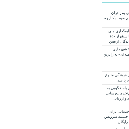
رداری به زائران
تم صوت یکپارچه
یه‌گذاری ملی
برای خدمت‌رسانی به زائران است/استقرار ۱۵۰
ندگان اربعین
/ شهرداری
خامنه‌ای» به زائرین
 فرهنگی متنوع
برپا شد
شیفته سامانه ۱۳۷ برای پاسخگویی به
قم/خدمات‌رسانی
و ارزیابی
خدماتی برای
راهپیمایی دلدادگان حسینی؛ از ۵۰۰ چشمه سرویس
رایگان