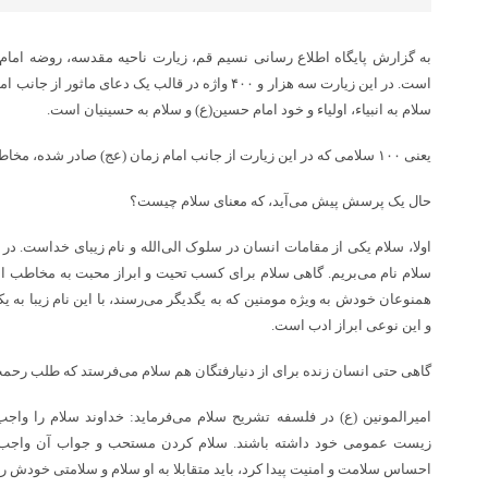
به گزارش پایگاه اطلاع رسانی نسیم قم، زیارت ناحیه مقدسه، روضه امام
است. در این زیارت سه هزار و ۴۰۰ واژه در قالب یک دعای
سلام به انبیاء، اولیاء و خود امام حسین(ع) و سلام‌ به حسینیان است.
یعنی ۱۰۰ سلامی‌ که در این زیارت از جانب امام زمان (عج) صادر شده، مخاطبشان چهار گروه است.
حال یک پرسش پیش می‌آید، که معنای سلام چیست؟
سلام‌ نام می‌بریم. گاهی سلام‌ برای کسب تحیت و ابراز محبت به مخاطب اس
همنوعان خودش به ویژه مومنین که به یگدیگر می‌رسند، با این نام زیبا به یک
و این نوعی ابراز ادب است.
گاهی حتی انسان زنده برای از دنیارفتگان هم سلام می‌فرستد که طلب رح
امیرالمونین (ع) در فلسفه تشریح سلام‌ می‌فرماید: خداوند سلام را واجب
زیست عمومی خود داشته باشند. سلام کردن مستحب و جواب آن واجب 
احساس سلامت و امنیت پیدا کرد، باید متقابلا به او سلام و سلامتی خودش را ا