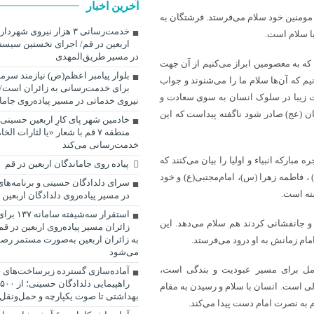
آخرین اخبار
ء و مومنین خود سلام می‌فرستد. فرشتگان به
خدمت‌رسانی ۳ هزار نیروی شه
ا سلام است.
اربعین در قم/ اجرای نخستین سیس
در مسیر طریق‌المهدی
 که به معصومین ابراز می‌کنیم از آن جهت
بلوار پیامبر اعظم(ص) نیازمند سرما
یم‌ که آن‌ها سلام ما را می‌شنوند و جواب
یت زیبا در سلوک انسان به سوی سعادت و
نیروی خدماتی در مسیر پیاده‌روی جاما
ان (عج) صادر شود ناگفته پیداست که این
خادمین شهر پای کارِ اربعین حسینی
منطقه ۷ قم با شعار «یا لثارات ال
خدمت‌رسانی می‌کند
مبارکه انبیاء و اولیا را بیان می‌کنند که
پیاده روی جاماندگان اربعین در قم
 ، فاطمه‌ زهرا (س)، امام‌مجتبی(ع) و خود
سرای دلدادگان حسینی و برنامه‌های
ته است.
در مسیر پیاده‌روی دلدادگان اربعین 
استقرار سه‌
 و جانفشانی کردند هم سلام می‌دهد. این
زائران مسیر پیاده‌روی اربعین در 
به زائران اربعین به‌صورت مستمر رصد 
ام‌ زمانش به او درود می‌فرستد.
می‌شود
امل برای مسیر عبودیت و بندگی است،
آماده‌سازی گسترده زیرساخت‌های 
ی است. انسان با سلام و رسیدن به مقام
بهداشتی تا صوت یکپارچه و حمل‌ونقل 
به نصرت امام دست پیدا می‌کند.