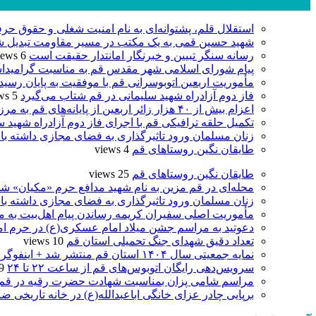
پر بازدید ترین ها
استقلال قلم، پشتوانه‌ای به نام امنیت شغلی و حقوق حرف
شهید حسین قمی به یک مکتب در مسیر مقاومت تبدیل ش
رسانه سنگر تبیین و خبرنگار امانتدار حقیقت است
6 views
پیام شورای اسلامی شهر مقدس قم به مناسبت گرامیدا
مأموریت اربعین اتوبوسرانی قم با موفقیت به پایان رسی
فاز دوم آزادراه شهید سلیمانی در قم شتاب می‌گیرد
5 views
اعزام بیش از ۴۰ هزار زائر اربعین از پایانه‌های قم به مرز عراق
تکمیل حلقه ترافیکی قم با اجرای فاز دوم آزادراه شهید س
زنان مسلمان ورود تاثیرگذاری به فضای مجازی داشته با
طایقان نگین روستاهای قم
4 views
طایقان نگین روستاهای قم
25 views
محله‌ای در قم مزین به نام شهید مدافع حرم «مکیان» شد
زنان مسلمان ورود تاثیرگذاری به فضای مجازی داشته با
مأموریت اصلی سفیران کریمه رساندن پیام اهل‌بیت به 
دعوتید به مراسم جشن میلاد امام عسکری(ع) در حرم ام
تعداد دقیق شهدای جنگ تحمیلی استان قم
10 views
نمایه جمعیتی سال ۱۴۰۴ استان قم منتشر شد + اینفوگرافی
سرویس‌دهی رایگان اتوبوس‌های قم از ساعت ۲۲ تا ۲۴
 views
مراسم شامی پزان بمناسبت شهادت حضرت رقیه در قم
برپایی چادر عزای خانگی اباعبدالله(ع) در خانه تاریخی ضا