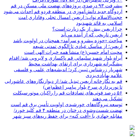
پیشرفت ۹۳ درصدی پروژه‌های نهضت ملی مسکن در قم
اردوگاه جدید دانش‌آموزی در منطقه فردو قم احداث می‌شود
حجت‌الاسلام نواب: اربعین امسال تجلی وفاداری امت
اسلامی به قائد شهیدبود
چرا اربعین بیش از یک زیارت است؟
اربعین تاریخی که از آینده می‌آید
مباحث «حوزه پیشرو و سرآمد» همچنان در اولویت باشد
اربعین؛ از مناسک عبادی تا الگوی تمدنی شیعه
محبت امام حسین(ع) منشأ همه خیرات الهی است
آبراه بلوار شهید سلیمانی قم پاکسازی و لایروبی شد/ اقدام
پیشگیرانه شهرداری برای ارتقای بهداشت محیط
شهریار زرشناس تبیین کرد؛ اندیشه‌های علمی و فلسفی
علامه بهابادی‌یزدی
قم به نگارخانه اربعین تبدیل شد/ از دیوارنگاره‌های عاشورایی
تا نورپردازی سرخ بلوار پیامبر اعظم(ص)
۵۶ درصد فوتی‌های تصادفات قم را راکبان موتورسیکلت
تشکیل می‌دهند
توسعه نیروگاه‌های خورشیدی اولویت تأمین برق قم است
نهضت شست‌وشوی درختان در منطقه ۴ قم کلید خورد/
مقابله جهادی با «آفت کنه» برای حفظ ریه‌های سبز شهر