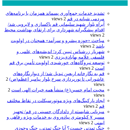
پر بازدید ترین ها
24 ساعت
1 هفته
تشدید خدمات جمع‌آوری پسماند همزمان با برنامه‌های
مردمی شبانه در قم
2 views
آبراه بلوار شهید سلیمانی قم پاکسازی و لایروبی شد/
اقدام پیشگیرانه شهرداری برای ارتقای بهداشت محیط
2 views
مباحث «حوزه پیشرو و سرآمد» همچنان در اولویت
باشد
2 views
شهریار زرشناس تبیین کرد؛ اندیشه‌های علمی و
فلسفی علامه بهابادی‌یزدی
2 views
توسعه نیروگاه‌های خورشیدی اولویت تأمین برق قم
است
2 views
قم به نگارخانه اربعین تبدیل شد/ از دیوارنگاره‌های
عاشورایی تا نورپردازی سرخ بلوار پیامبر اعظم(ص)
2
views
محبت امام حسین(ع) منشأ همه خیرات الهی است
2
views
ایجاد پارکینگ‌های ویژه موتورسیکلت در نقاط مخلتف
قم
2 views
میزبانی شایسته از دلدادگان حسینی در قم/ تجهیز
مسیر ۷ کیلومتری پیاده‌روی به خدمات ویژه رفاهی و
ایمنی
2 views
جنگ تمدنی چیست؟ آیا جنگ تمدنی، جنگ وجودی