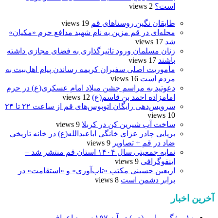
است؟
2 views
طایقان نگین روستاهای قم
19 views
محله‌ای در قم مزین به نام شهید مدافع حرم «مکیان»
شد
17 views
زنان مسلمان ورود تاثیرگذاری به فضای مجازی داشته
باشند
17 views
مأموریت اصلی سفیران کریمه رساندن پیام اهل‌بیت به
مردم است
16 views
دعوتید به مراسم جشن میلاد امام عسکری(ع) در حرم
امامزاده احمد بن قاسم(ع)
12 views
سرویس‌دهی رایگان اتوبوس‌های قم از ساعت ۲۲ تا ۲۴
10 views
ساخت آب شیرین کن در کربلا
9 views
برپایی چادر عزای خانگی اباعبدالله(ع) در خانه تاریخی
ضاد در قم + تصاویر
9 views
نمایه جمعیتی سال ۱۴۰۴ استان قم منتشر شد +
اینفوگرافی
9 views
اربعین حسینی مکتب «تاب‌آوری» و «استقامت» در
برابر دشمن است
8 views
آخرین اخبار
۱۰ ویژگی پیامبر(ص) در آیه ۱۵۷ سوره اعراف