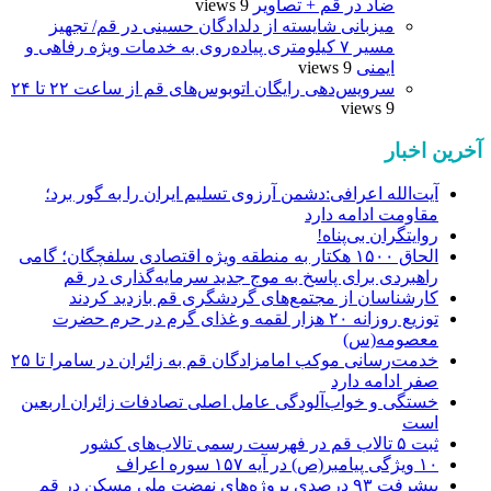
ضاد در قم + تصاویر
9 views
میزبانی شایسته از دلدادگان حسینی در قم/ تجهیز
مسیر ۷ کیلومتری پیاده‌روی به خدمات ویژه رفاهی و
ایمنی
9 views
سرویس‌دهی رایگان اتوبوس‌های قم از ساعت ۲۲ تا ۲۴
9 views
آخرین اخبار
آیت‌الله اعرافی:دشمن آرزوی تسلیم ایران را به گور برد؛
مقاومت ادامه دارد
روایتگران بی‌پناه!
الحاق ۱۵۰۰ هکتار به منطقه ویژه اقتصادی سلفچگان؛ گامی
راهبردی برای پاسخ به موج جدید سرمایه‌گذاری در قم
کارشناسان از مجتمع‌های گردشگری قم بازدید کردند
توزیع روزانه ۲۰ هزار لقمه و غذای گرم در حرم حضرت
معصومه(س)
خدمت‌رسانی موکب امامزادگان قم به زائران در سامرا تا ۲۵
صفر ادامه دارد
خستگی و خواب‌آلودگی عامل اصلی تصادفات زائران اربعین
است
ثبت ۵ تالاب قم در فهرست رسمی تالاب‌های کشور
۱۰ ویژگی پیامبر(ص) در آیه ۱۵۷ سوره اعراف
پیشرفت ۹۳ درصدی پروژه‌های نهضت ملی مسکن در قم