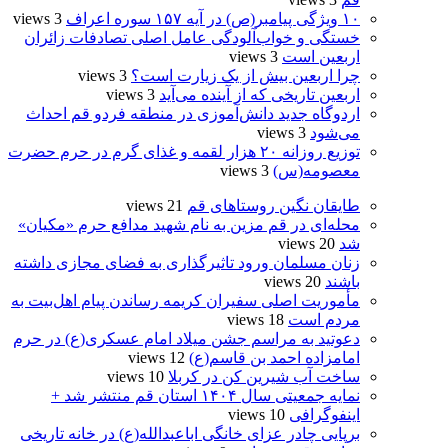
۱۰ ویژگی پیامبر(ص) در آیه ۱۵۷ سوره اعراف
3 views
خستگی و خواب‌آلودگی عامل اصلی تصادفات زائران
اربعین است
3 views
چرا اربعین بیش از یک زیارت است؟
3 views
اربعین تاریخی که از آینده می‌آید
3 views
اردوگاه جدید دانش‌آموزی در منطقه فردو قم احداث
می‌شود
3 views
توزیع روزانه ۲۰ هزار لقمه و غذای گرم در حرم حضرت
معصومه(س)
3 views
طایقان نگین روستاهای قم
21 views
محله‌ای در قم مزین به نام شهید مدافع حرم «مکیان»
شد
20 views
زنان مسلمان ورود تاثیرگذاری به فضای مجازی داشته
باشند
20 views
مأموریت اصلی سفیران کریمه رساندن پیام اهل‌بیت به
مردم است
18 views
دعوتید به مراسم جشن میلاد امام عسکری(ع) در حرم
امامزاده احمد بن قاسم(ع)
12 views
ساخت آب شیرین کن در کربلا
10 views
نمایه جمعیتی سال ۱۴۰۴ استان قم منتشر شد +
اینفوگرافی
10 views
برپایی چادر عزای خانگی اباعبدالله(ع) در خانه تاریخی