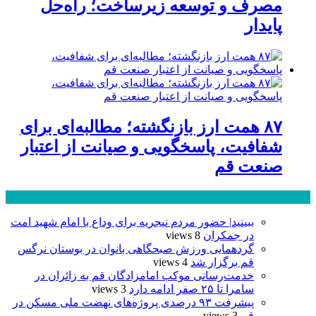
مصرف و توسعه زیرساخت؛ راه‌حل
پایدار
۸۷ همت ارز بازنگشته؛ مطالبه‌ای برای
شفافیت، پاسخگویی و صیانت از اعتبار
صنعت قم
پر بازدید ترین ها
24 ساعت
1 هفته
ببینید| حضور مردم نیجریه برای وداع با امام شهید امت
در جمکران
8 views
گردهمایی ورزش صبحگاهی بانوان در بوستان نرگس
قم برگزار شد
4 views
خدمت‌رسانی موکب امامزادگان قم به زائران در
سامرا تا ۲۵ صفر ادامه دارد
3 views
پیشرفت ۹۳ درصدی پروژه‌های نهضت ملی مسکن در
قم
3 views