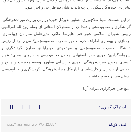
انتخاب می‌کند، با شناخت از ساحت فرهنگی و دینی ایران، وارد کشور می‌شود؛
بنابراین، حوزه گردشگری زیارت باید در شأن قم طراحی و اجرا شود.
در این نشست سینا سلاح‌ورزی مشاور مدیرکل حوزه وزارتی وزارت میراث‌فرهنگی،
گردشگری و صنایع‌دستی و تعدادی از مسئولان استانی از جمله روح‌الله امراللهی
رئیس شورای اسلامی شهر قم؛ علیرضا خاکی مدیرعامل سازمان زیباسازی،
نوسازی و بهسازی اطراف حرم مطهر حضرت معصومه(س)؛ مریم بردبار رئیس
دانشگاه حضرت معصومه(س) و سیدمهدی حیدرآبادی معاون گردشگری و
سرمایه‌گذاری؛ مهدی نصر اصفهانی معاون صنایع‌دستی و هنرهای سنتی؛ عمار
کاوسی معاون میراث‌فرهنگی؛ مهدی خراسانی معاون توسعه مدیریت و منابع و
تعدادی از مدیران و کارشناسان اداره‌کل میراث‌فرهنگی، گردشگری و صنایع‌دستی
استان قم نیز حضور داشتند.
منبع خبر: خبرگزاری میراث آریا
اشتراک گذاری :
لینک کوتاه :
https://nasimeqom.com/?p=123557