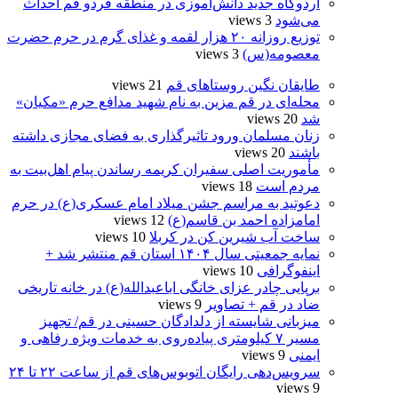
اردوگاه جدید دانش‌آموزی در منطقه فردو قم احداث
می‌شود
3 views
توزیع روزانه ۲۰ هزار لقمه و غذای گرم در حرم حضرت
معصومه(س)
3 views
طایقان نگین روستاهای قم
21 views
محله‌ای در قم مزین به نام شهید مدافع حرم «مکیان»
شد
20 views
زنان مسلمان ورود تاثیرگذاری به فضای مجازی داشته
باشند
20 views
مأموریت اصلی سفیران کریمه رساندن پیام اهل‌بیت به
مردم است
18 views
دعوتید به مراسم جشن میلاد امام عسکری(ع) در حرم
امامزاده احمد بن قاسم(ع)
12 views
ساخت آب شیرین کن در کربلا
10 views
نمایه جمعیتی سال ۱۴۰۴ استان قم منتشر شد +
اینفوگرافی
10 views
برپایی چادر عزای خانگی اباعبدالله(ع) در خانه تاریخی
ضاد در قم + تصاویر
9 views
میزبانی شایسته از دلدادگان حسینی در قم/ تجهیز
مسیر ۷ کیلومتری پیاده‌روی به خدمات ویژه رفاهی و
ایمنی
9 views
سرویس‌دهی رایگان اتوبوس‌های قم از ساعت ۲۲ تا ۲۴
9 views