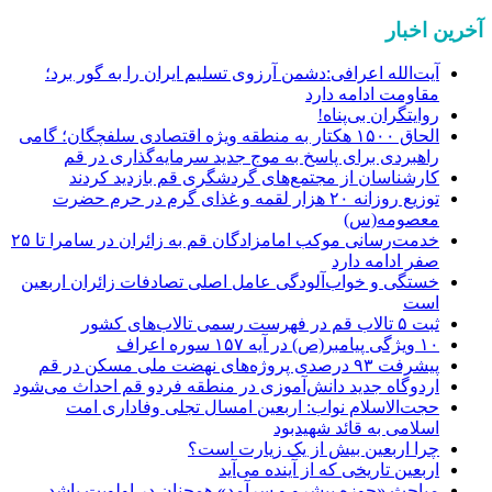
آخرین اخبار
آیت‌الله اعرافی:دشمن آرزوی تسلیم ایران را به گور برد؛
مقاومت ادامه دارد
روایتگران بی‌پناه!
الحاق ۱۵۰۰ هکتار به منطقه ویژه اقتصادی سلفچگان؛ گامی
راهبردی برای پاسخ به موج جدید سرمایه‌گذاری در قم
کارشناسان از مجتمع‌های گردشگری قم بازدید کردند
توزیع روزانه ۲۰ هزار لقمه و غذای گرم در حرم حضرت
معصومه(س)
خدمت‌رسانی موکب امامزادگان قم به زائران در سامرا تا ۲۵
صفر ادامه دارد
خستگی و خواب‌آلودگی عامل اصلی تصادفات زائران اربعین
است
ثبت ۵ تالاب قم در فهرست رسمی تالاب‌های کشور
۱۰ ویژگی پیامبر(ص) در آیه ۱۵۷ سوره اعراف
پیشرفت ۹۳ درصدی پروژه‌های نهضت ملی مسکن در قم
اردوگاه جدید دانش‌آموزی در منطقه فردو قم احداث می‌شود
حجت‌الاسلام نواب: اربعین امسال تجلی وفاداری امت
اسلامی به قائد شهیدبود
چرا اربعین بیش از یک زیارت است؟
اربعین تاریخی که از آینده می‌آید
مباحث «حوزه پیشرو و سرآمد» همچنان در اولویت باشد