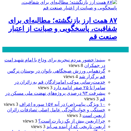
۸۷ همت ارز بازنگشته؛ مطالبه‌ای برای
شفافیت، پاسخگویی و صیانت از اعتبار
صنعت قم
پر بازدید ترین ها
24 ساعت
1 هفته
ببینید| حضور مردم نیجریه برای وداع با امام شهید امت
در جمکران
8 views
گردهمایی ورزش صبحگاهی بانوان در بوستان نرگس
قم برگزار شد
4 views
خدمت‌رسانی موکب امامزادگان قم به زائران در
سامرا تا ۲۵ صفر ادامه دارد
3 views
پیشرفت ۹۳ درصدی پروژه‌های نهضت ملی مسکن در
قم
3 views
۱۰ ویژگی پیامبر(ص) در آیه ۱۵۷ سوره اعراف
3 views
خستگی و خواب‌آلودگی عامل اصلی تصادفات زائران
اربعین است
3 views
چرا اربعین بیش از یک زیارت است؟
3 views
اربعین تاریخی که از آینده می‌آید
3 views