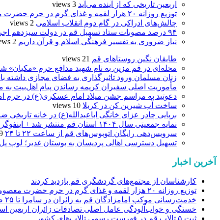
اربعین تاریخی که از آینده می‌آید
3 views
توزیع روزانه ۲۰ هزار لقمه و غذای گرم در حرم حضرت معصومه(س)
چالش‌های ادراکی در گام دوم انقلاب اسلامی
2 views
۹۴ درصد مصوبات ستاد تسهیل قم در دولت سیزدهم اجرایی شد
نیاز ضروری به تفسیر فرهنگی اسلام و قرآن داریم
2 views
طایقان نگین روستاهای قم
21 views
محله‌ای در قم مزین به نام شهید مدافع حرم «مکیان» شد
زنان مسلمان ورود تاثیرگذاری به فضای مجازی داشته با
مأموریت اصلی سفیران کریمه رساندن پیام اهل‌بیت به 
دعوتید به مراسم جشن میلاد امام عسکری(ع) در حرم ام
ساخت آب شیرین کن در کربلا
10 views
برپایی چادر عزای خانگی اباعبدالله(ع) در خانه تاریخی ضا
نمایه جمعیتی سال ۱۴۰۴ استان قم منتشر شد + اینفوگرافی
سرویس‌دهی رایگان اتوبوس‌های قم از ساعت ۲۲ تا ۲۴
 views
تسهیل دسترسی اهالی پردیسان به بوستان غدیر؛ لوپ پل
آخرین اخبار
کارشناسان از مجتمع‌های گردشگری قم بازدید کردند
توزیع روزانه ۲۰ هزار لقمه و غذای گرم در حرم حضرت معصومه(س)
خدمت‌رسانی موکب امامزادگان قم به زائران در سامرا تا ۲۵ صفر ادامه دارد
خستگی و خواب‌آلودگی عامل اصلی تصادفات زائران اربعین ا
ثبت ۵ تالاب قم در فهرست رسمی تالاب‌های کشور