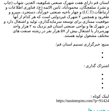
استان قم دارای هفت شهرک صنعتی شکوهیه، الغدیر، شهاب (چاپ
و نشر)، سلفچگان، محمودآباد، ثامن الائمه (ع)، فناوری اطلاعات و
ارتباطات (I.C.T) و چهار ناحیه صنعتی خورآباد، دستجرد، سیرو و
طغرود و همچنین ۲ شهرک غیردولتی است که هر کدام از آنها
موقعیت ممتازی برای توسعه سرمایه‌گذاری، تولید و اشتغال دارد و
در شهرک ها و نواحی صنعتی استان قم نزدیک به ۲ هزار واحد
بهره‌بردار با اشتغال بیش از ۵۷ هزار نفر در رشته صنعت های
مختلف مشغول تولید هستند.
منبع: خبرگزاری تسنیم استان قم/
اشتراک گذاری :
لینک کوتاه :
https://nasimeqom.com/?p=91424
برچسب ها