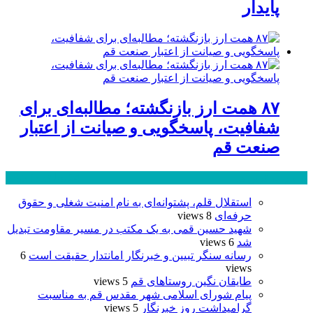
پایدار
۸۷ همت ارز بازنگشته؛ مطالبه‌ای برای
شفافیت، پاسخگویی و صیانت از اعتبار
صنعت قم
پر بازدید ترین ها
24 ساعت
1 هفته
استقلال قلم، پشتوانه‌ای به نام امنیت شغلی و حقوق
حرفه‌ای
8 views
شهید حسین قمی به یک مکتب در مسیر مقاومت تبدیل
شد
6 views
رسانه سنگر تبیین و خبرنگار امانتدار حقیقت است
6
views
طایقان نگین روستاهای قم
5 views
پیام شورای اسلامی شهر مقدس قم به مناسبت
گرامیداشت روز خبرنگار
5 views