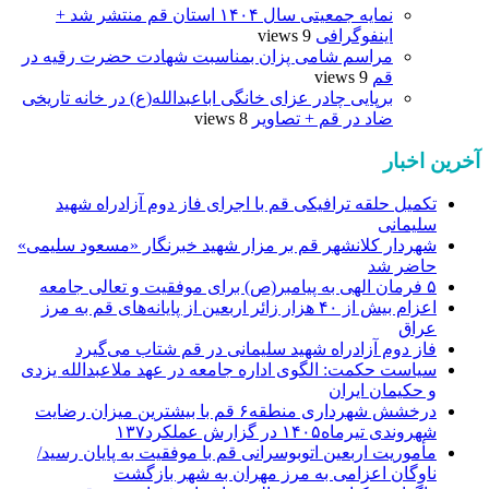
نمایه جمعیتی سال ۱۴۰۴ استان قم منتشر شد +
اینفوگرافی
9 views
مراسم شامی پزان بمناسبت شهادت حضرت رقیه در
قم
9 views
برپایی چادر عزای خانگی اباعبدالله(ع) در خانه تاریخی
ضاد در قم + تصاویر
8 views
آخرین اخبار
تکمیل حلقه ترافیکی قم با اجرای فاز دوم آزادراه شهید
سلیمانی
شهردار کلانشهر قم بر مزار شهید خبرنگار «مسعود سلیمی»
حاضر شد
۵ فرمان الهی به پیامبر(ص) برای موفقیت و تعالی جامعه
اعزام بیش از ۴۰ هزار زائر اربعین از پایانه‌های قم به مرز
عراق
فاز دوم آزادراه شهید سلیمانی در قم شتاب می‌گیرد
سیاست حکمت: الگوی اداره جامعه در عهد ملاعبدالله یزدی
و حکیمان ایران
درخشش شهرداری منطقه۶ قم با بیشترین میزان رضایت
شهروندی تیرماه۱۴۰۵ در گزارش عملکرد۱۳۷
مأموریت اربعین اتوبوسرانی قم با موفقیت به پایان رسید/
ناوگان اعزامی به مرز مهران به شهر بازگشت