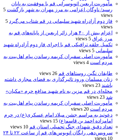
مأموریت اربعین اتوبوسرانی قم با موفقیت به پایان
رسید/ ناوگان اعزامی به مرز مهران به شهر بازگشت
5
views
فاز دوم آزادراه شهید سلیمانی در قم شتاب می‌گیرد
5
views
اعزام بیش از ۴۰ هزار زائر اربعین از پایانه‌های قم به
مرز عراق
5 views
تکمیل حلقه ترافیکی قم با اجرای فاز دوم آزادراه شهید
سلیمانی
5 views
مأموریت اصلی سفیران کریمه رساندن پیام اهل‌بیت به
مردم است
4 views
طایقان نگین روستاهای قم
26 views
زنان مسلمان ورود تاثیرگذاری به فضای مجازی داشته
باشند
23 views
محله‌ای در قم مزین به نام شهید مدافع حرم «مکیان»
شد
23 views
مأموریت اصلی سفیران کریمه رساندن پیام اهل‌بیت به
مردم است
20 views
دعوتید به مراسم جشن میلاد امام عسکری(ع) در حرم
امامزاده احمد بن قاسم(ع)
15 views
تعداد دقیق شهدای جنگ تحمیلی استان قم
10 views
سرویس‌دهی رایگان اتوبوس‌های قم از ساعت ۲۲ تا ۲۴
10 views