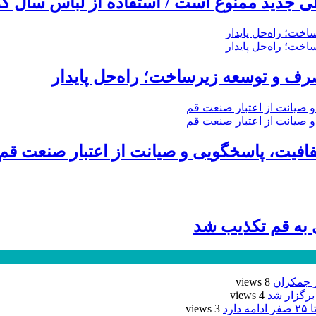
 جدید ممنوع است / استفاده از لباس سال گذ
ف و توسعه زیرساخت؛ راه‌حل پایدار
ی به قم تکذیب شد
ر جمکران
8 views
برگزار شد
4 views
رد
3 views