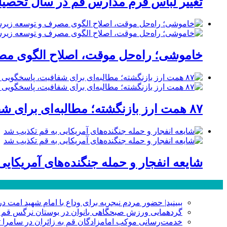
تغییر لباس فرم مدارس قم در سال تحصیلی
خاموشی؛ راه‌حل موقت، اصلاح الگوی مصر
۸۷ همت ارز بازنگشته؛ مطالبه‌ای برای شفافیت، پاسخگویی و صیانت از اعتبار صنعت قم
شایعه انفجار و حمله جنگنده‌های آمریکای
پر بازدید ترین ها
ببینید| حضور مردم نیجریه برای وداع با امام شهید امت د
گردهمایی ورزش صبحگاهی بانوان در بوستان نرگس قم 
خدمت‌رسانی موکب امامزادگان قم به زائران در سامرا تا ۲۵ صفر ادامه دا