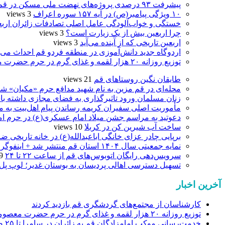
پیشرفت ۹۳ درصدی پروژه‌های نهضت ملی مسکن در قم
۱۰ ویژگی پیامبر(ص) در آیه ۱۵۷ سوره اعراف
3 views
خستگی و خواب‌آلودگی عامل اصلی تصادفات زائران ارب
چرا اربعین بیش از یک زیارت است؟
3 views
اربعین تاریخی که از آینده می‌آید
3 views
اردوگاه جدید دانش‌آموزی در منطقه فردو قم احداث می‌
توزیع روزانه ۲۰ هزار لقمه و غذای گرم در حرم حضرت معصومه(س)
طایقان نگین روستاهای قم
21 views
محله‌ای در قم مزین به نام شهید مدافع حرم «مکیان» شد
زنان مسلمان ورود تاثیرگذاری به فضای مجازی داشته با
مأموریت اصلی سفیران کریمه رساندن پیام اهل‌بیت به 
دعوتید به مراسم جشن میلاد امام عسکری(ع) در حرم ام
ساخت آب شیرین کن در کربلا
10 views
برپایی چادر عزای خانگی اباعبدالله(ع) در خانه تاریخی ضا
نمایه جمعیتی سال ۱۴۰۴ استان قم منتشر شد + اینفوگرافی
سرویس‌دهی رایگان اتوبوس‌های قم از ساعت ۲۲ تا ۲۴
 views
تسهیل دسترسی اهالی پردیسان به بوستان غدیر؛ لوپ پل
آخرین اخبار
کارشناسان از مجتمع‌های گردشگری قم بازدید کردند
توزیع روزانه ۲۰ هزار لقمه و غذای گرم در حرم حضرت معصومه(س)
خدمت‌رسانی موکب امامزادگان قم به زائران در سامرا تا ۲۵ صفر ادامه دارد