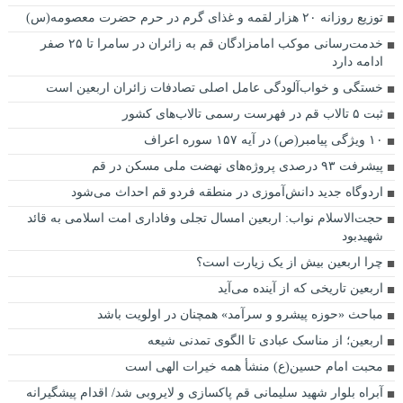
توزیع روزانه ۲۰ هزار لقمه و غذای گرم در حرم حضرت معصومه(س)
خدمت‌رسانی موکب امامزادگان قم به زائران در سامرا تا ۲۵ صفر
ادامه دارد
خستگی و خواب‌آلودگی عامل اصلی تصادفات زائران اربعین است
ثبت ۵ تالاب قم در فهرست رسمی تالاب‌های کشور
۱۰ ویژگی پیامبر(ص) در آیه ۱۵۷ سوره اعراف
پیشرفت ۹۳ درصدی پروژه‌های نهضت ملی مسکن در قم
اردوگاه جدید دانش‌آموزی در منطقه فردو قم احداث می‌شود
حجت‌الاسلام نواب: اربعین امسال تجلی وفاداری امت اسلامی به قائد
شهیدبود
چرا اربعین بیش از یک زیارت است؟
اربعین تاریخی که از آینده می‌آید
مباحث «حوزه پیشرو و سرآمد» همچنان در اولویت باشد
اربعین؛ از مناسک عبادی تا الگوی تمدنی شیعه
محبت امام حسین(ع) منشأ همه خیرات الهی است
آبراه بلوار شهید سلیمانی قم پاکسازی و لایروبی شد/ اقدام پیشگیرانه