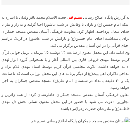
به گزارش پایگاه اطلاع رسانی
نسیم قم
، حجت الاسلام محمد باقر ولدان با اشاره به
اینکه امام حسین (ع) و یاران با وفایش در شب عاشورا احیا گرفته و به راز و نیاز با
خدای متعال پرداختند، اظهار کرد: معاونت فرهنگی آستان مقدس مسجد جمکران
برای پاسداشت احیای امام حسین(ع) و یارانش در شب عاشورا در کربلا، مراسم
احیای قرآنی را در این آستان مقدس برگزار می کند.
وی ادامه داد: این محفل معنوی از ساعت ۲۴ دوشنبه ۲۵ تیرماه با ترتیل خوانی قرآن
کریم توسط مهدی فروغی قاری بین المللی آغاز و با همخوانی گروه انوارالهدی
ادامه خواهد داشت. تلاوت مجلسی قرآن کریم توسط استاد مهدی غلام نژاد و
مداحی ذاکران اهل بیت(ع) از دیگر برنامه های این محفل نورانی است که تا ساعت
یک و ۳۰ دقیقه بامداد در شبستان امام علی(ع) مسجد مقدس جمکران به اجرا
خواهد رسید.
معاون فرهنگی آستان مقدس مسجد جمکران خاطرنشان کرد: از همه زائرین و
مجاورین دعوت می شود با حضور در این محفل معنوی تسلی بخش دل مهدی
فاطمه(ع) و مادرشان حضرت زهرا(س) باشند.