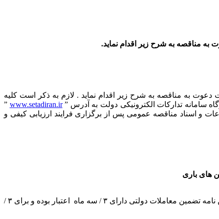
ه گران واجد شرایط جهت دعوت به مناقصه به شرح زیر اقدام نماید . لازم به ذکر است کلیه
گاه سامانه تدارکات الکترونیکی دولت به آدرس ”
www.setadiran.ir
”
وان در سامانه نوبت اول شنبه مورخ ۱۴۰۲/۱۲/۱۲ و نوبت دوم یکشنبه مورخ ۱۳/۱۲/1402می باشد. اطلاعات و اسناد مناقصه عمومی پس از برگزاری فرایند ارزیابی کیفی و
مبلغ تضمین شرکت در فرایند ارجاع کار5.۴۵۰.۵۰۰.۰۰۰ می باشد و ضمانت نامه شرکت در فرآیند ارجاع کار می بایست بر اساس آیین نامه تضمین معاملات دولتی دارای ۳ / سه ماه اعتبار بوده و برای ۳ /