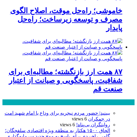
خاموشی؛ راه‌حل موقت، اصلاح الگوی
مصرف و توسعه زیرساخت؛ راه‌حل
پایدار
۸۷ همت ارز بازنگشته؛ مطالبه‌ای برای
شفافیت، پاسخگویی و صیانت از اعتبار
صنعت قم
پر بازدید ترین ها
24 ساعت
1 هفته
ببینید| حضور مردم نیجریه برای وداع با امام شهید امت
در جمکران
6 views
روایتگران بی‌پناه!
6 views
الحاق ۱۵۰۰ هکتار به منطقه ویژه اقتصادی سلفچگان؛
گامی راهبردی برای پاسخ به موج جدید سرمایه‌گذاری