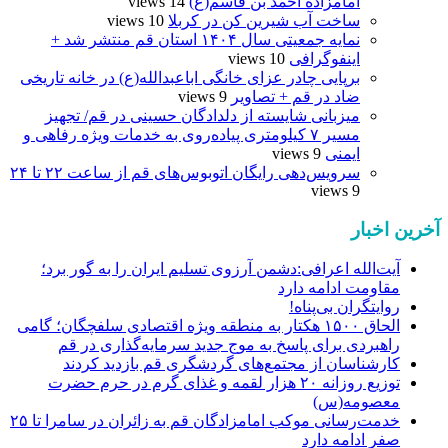
امامزاده احمد بن قاسم(ع)
14 views
ساخت آب شیرین کن در کربلا
10 views
نمایه جمعیتی سال ۱۴۰۴ استان قم منتشر شد +
اینفوگرافی
10 views
برپایی چادر عزای خانگی اباعبدالله(ع) در خانه تاریخی
ضاد در قم + تصاویر
9 views
میزبانی شایسته از دلدادگان حسینی در قم/ تجهیز
مسیر ۷ کیلومتری پیاده‌روی به خدمات ویژه رفاهی و
ایمنی
9 views
سرویس‌دهی رایگان اتوبوس‌های قم از ساعت ۲۲ تا ۲۴
9 views
آخرین اخبار
آیت‌الله اعرافی:دشمن آرزوی تسلیم ایران را به گور برد؛
مقاومت ادامه دارد
روایتگران بی‌پناه!
الحاق ۱۵۰۰ هکتار به منطقه ویژه اقتصادی سلفچگان؛ گامی
راهبردی برای پاسخ به موج جدید سرمایه‌گذاری در قم
کارشناسان از مجتمع‌های گردشگری قم بازدید کردند
توزیع روزانه ۲۰ هزار لقمه و غذای گرم در حرم حضرت
معصومه(س)
خدمت‌رسانی موکب امامزادگان قم به زائران در سامرا تا ۲۵
صفر ادامه دارد