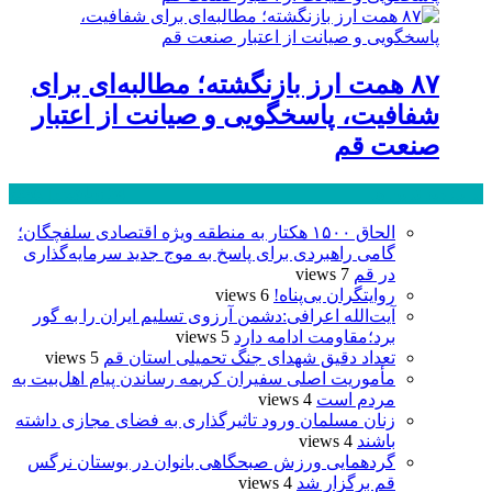
۸۷ همت ارز بازنگشته؛ مطالبه‌ای برای
شفافیت، پاسخگویی و صیانت از اعتبار
صنعت قم
پر بازدید ترین ها
24 ساعت
1 هفته
الحاق ۱۵۰۰ هکتار به منطقه ویژه اقتصادی سلفچگان؛
گامی راهبردی برای پاسخ به موج جدید سرمایه‌گذاری
در قم
7 views
روایتگران بی‌پناه!
6 views
آیت‌الله اعرافی:دشمن آرزوی تسلیم ایران را به گور
برد؛مقاومت ادامه دارد
5 views
تعداد دقیق شهدای جنگ تحمیلی استان قم
5 views
مأموریت اصلی سفیران کریمه رساندن پیام اهل‌بیت به
مردم است
4 views
زنان مسلمان ورود تاثیرگذاری به فضای مجازی داشته
باشند
4 views
گردهمایی ورزش صبحگاهی بانوان در بوستان نرگس
قم برگزار شد
4 views