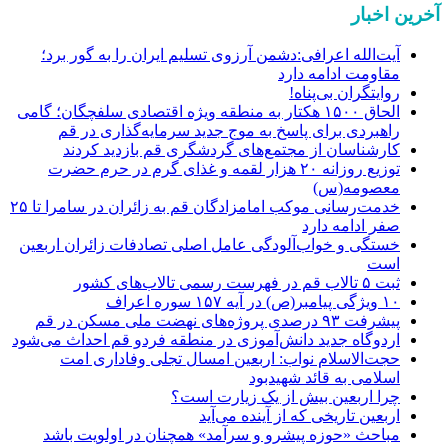
آخرین اخبار
آیت‌الله اعرافی:دشمن آرزوی تسلیم ایران را به گور برد؛
مقاومت ادامه دارد
روایتگران بی‌پناه!
الحاق ۱۵۰۰ هکتار به منطقه ویژه اقتصادی سلفچگان؛ گامی
راهبردی برای پاسخ به موج جدید سرمایه‌گذاری در قم
کارشناسان از مجتمع‌های گردشگری قم بازدید کردند
توزیع روزانه ۲۰ هزار لقمه و غذای گرم در حرم حضرت
معصومه(س)
خدمت‌رسانی موکب امامزادگان قم به زائران در سامرا تا ۲۵
صفر ادامه دارد
خستگی و خواب‌آلودگی عامل اصلی تصادفات زائران اربعین
است
ثبت ۵ تالاب قم در فهرست رسمی تالاب‌های کشور
۱۰ ویژگی پیامبر(ص) در آیه ۱۵۷ سوره اعراف
پیشرفت ۹۳ درصدی پروژه‌های نهضت ملی مسکن در قم
اردوگاه جدید دانش‌آموزی در منطقه فردو قم احداث می‌شود
حجت‌الاسلام نواب: اربعین امسال تجلی وفاداری امت
اسلامی به قائد شهیدبود
چرا اربعین بیش از یک زیارت است؟
اربعین تاریخی که از آینده می‌آید
مباحث «حوزه پیشرو و سرآمد» همچنان در اولویت باشد