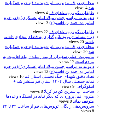
محله‌ای در قم مزین به نام شهید مدافع حرم «مکیان»
شد
4 views
طایقان نگین روستاهای قم
4 views
دعوتید به مراسم جشن میلاد امام عسکری(ع) در حرم
امامزاده احمد بن قاسم(ع)
3 views
طایقان نگین روستاهای قم
22 views
زنان مسلمان ورود تاثیرگذاری به فضای مجازی داشته
باشند
20 views
محله‌ای در قم مزین به نام شهید مدافع حرم «مکیان»
شد
20 views
مأموریت اصلی سفیران کریمه رساندن پیام اهل‌بیت به
مردم است
17 views
دعوتید به مراسم جشن میلاد امام عسکری(ع) در حرم
امامزاده احمد بن قاسم(ع)
12 views
تعداد دقیق شهدای جنگ تحمیلی استان قم
10 views
نمایه جمعیتی سال ۱۴۰۴ استان قم منتشر شد +
اینفوگرافی
9 views
ساخت آب شیرین کن در کربلا
8 views
متروی قم؛ پروژه‌ای که دیگر نباید در ایستگاه وعده‌ها
متوقف بماند
8 views
سرویس‌دهی رایگان اتوبوس‌های قم از ساعت ۲۲ تا ۲۴
8 views