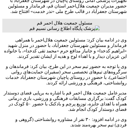
تجهیزات پزشکی امانی روستای پاچیان در شهرستان جعفرآباد با
حضور مدیران جمعیت هلال‌احمر استان قم، فرماندار و مسئولین
شهرستان جعفرآباد در قالب طرح ملی «نذر خدمت» افتتاح شد.
مسئول جمعیت هلال احمر قم
وی در ادامه بیان کرد: مسئولین جمعیت‌ هلال‌احمر با همراهی
فرماندار و مسئولین شهرستان جعفرآباد، با حضور در منزل شهید
«ابراهیم کدخدا» و جانباز مدافع حرم «محمد تقی کدخدا»، با خانواده
این عزیزان دیدار و با اهداء لوح و هدیه از ایشان تقدیر کردند.
وی با توجه به حضور تیم سحر در این طرح، بیان کرد: فرماندهان و
سرگروه‌های تیم‌های تخصصی سحر (سفیران حمایت‌های روانی
اجتماعی‌)، با حضور در روستای پاچیان شهرستان جعفرآباد خدمات
روانشناختی، فرهنگی و ورزشی ارائه کردند.
مدیرعامل جمعیت هلال احمر قم با اشاره به برپایی فضای دوستدار
کودک گفت: برگزاری مسابقات فرهنگی و ورزشی، بازی درمانی
همراه با اهدای جایزه، توزیع پرچم و بادکنک با حضور ۵۰ کودک در
فضای دوستدار کودک انجام شد.
وی در ادامه افزود: ۳۰ نفر از مشاوره روانشناختی (گروهی و
فردی) تیم سحر بهره‌مند شدند.