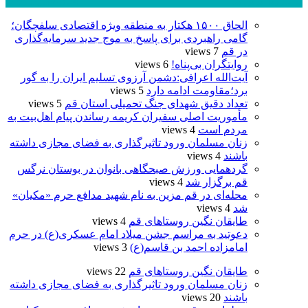
پر بازدید ترین ها
24 ساعت
1 هفته
الحاق ۱۵۰۰ هکتار به منطقه ویژه اقتصادی سلفچگان؛
گامی راهبردی برای پاسخ به موج جدید سرمایه‌گذاری
در قم
7 views
روایتگران بی‌پناه!
6 views
آیت‌الله اعرافی:دشمن آرزوی تسلیم ایران را به گور
برد؛مقاومت ادامه دارد
5 views
تعداد دقیق شهدای جنگ تحمیلی استان قم
5 views
مأموریت اصلی سفیران کریمه رساندن پیام اهل‌بیت به
مردم است
4 views
زنان مسلمان ورود تاثیرگذاری به فضای مجازی داشته
باشند
4 views
گردهمایی ورزش صبحگاهی بانوان در بوستان نرگس
قم برگزار شد
4 views
محله‌ای در قم مزین به نام شهید مدافع حرم «مکیان»
شد
4 views
طایقان نگین روستاهای قم
4 views
دعوتید به مراسم جشن میلاد امام عسکری(ع) در حرم
امامزاده احمد بن قاسم(ع)
3 views
طایقان نگین روستاهای قم
22 views
زنان مسلمان ورود تاثیرگذاری به فضای مجازی داشته
باشند
20 views