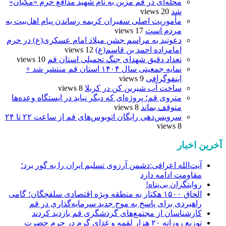
محله‌ای در قم مزین به نام شهید مدافع حرم «مکیان»
شد
20 views
مأموریت اصلی سفیران کریمه رساندن پیام اهل‌بیت به
مردم است
17 views
دعوتید به مراسم جشن میلاد امام عسکری(ع) در حرم
امامزاده احمد بن قاسم(ع)
12 views
تعداد دقیق شهدای جنگ تحمیلی استان قم
10 views
نمایه جمعیتی سال ۱۴۰۴ استان قم منتشر شد +
اینفوگرافی
9 views
ساخت آب شیرین کن در کربلا
8 views
متروی قم؛ پروژه‌ای که دیگر نباید در ایستگاه وعده‌ها
متوقف بماند
8 views
سرویس‌دهی رایگان اتوبوس‌های قم از ساعت ۲۲ تا ۲۴
8 views
آخرین اخبار
آیت‌الله اعرافی:دشمن آرزوی تسلیم ایران را به گور برد؛
مقاومت ادامه دارد
روایتگران بی‌پناه!
الحاق ۱۵۰۰ هکتار به منطقه ویژه اقتصادی سلفچگان؛ گامی
راهبردی برای پاسخ به موج جدید سرمایه‌گذاری در قم
کارشناسان از مجتمع‌های گردشگری قم بازدید کردند
توزیع روزانه ۲۰ هزار لقمه و غذای گرم در حرم حضرت