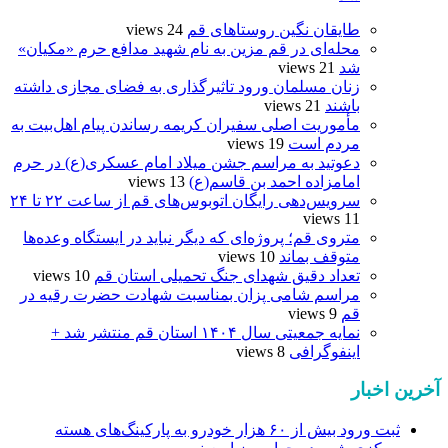
طایقان نگین روستاهای قم
24 views
محله‌ای در قم مزین به نام شهید مدافع حرم «مکیان»
شد
21 views
زنان مسلمان ورود تاثیرگذاری به فضای مجازی داشته
باشند
21 views
مأموریت اصلی سفیران کریمه رساندن پیام اهل‌بیت به
مردم است
19 views
دعوتید به مراسم جشن میلاد امام عسکری(ع) در حرم
امامزاده احمد بن قاسم(ع)
13 views
سرویس‌دهی رایگان اتوبوس‌های قم از ساعت ۲۲ تا ۲۴
11 views
متروی قم؛ پروژه‌ای که دیگر نباید در ایستگاه وعده‌ها
متوقف بماند
10 views
تعداد دقیق شهدای جنگ تحمیلی استان قم
10 views
مراسم شامی پزان بمناسبت شهادت حضرت رقیه در
قم
9 views
نمایه جمعیتی سال ۱۴۰۴ استان قم منتشر شد +
اینفوگرافی
8 views
آخرین اخبار
ثبت ورود بیش از ۶۰ هزار خودرو به پارکینگ‌های هسته