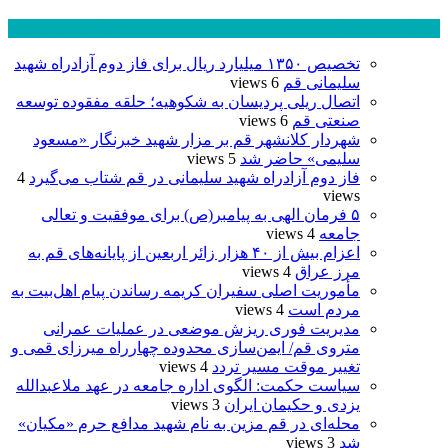
پر بازدید ترین ها
24 ساعت
1 هفته
تخصیص ۱۳۵۰ میلیارد ریال برای فاز دوم آزادراه شهید
سلیمانی قم
6 views
اتصال ریلی پردیسان به شکوهیه؛ حلقه مفقوده توسعه
صنعتی قم
6 views
شهردار کلانشهر قم بر مزار شهید خبرنگار «مسعود
سلیمی» حاضر شد
5 views
فاز دوم آزادراه شهید سلیمانی در قم شتاب می‌گیرد
4
views
۵ فرمان الهی به پیامبر(ص) برای موفقیت و تعالی
جامعه
4 views
اعزام بیش از ۴۰ هزار زائر اربعین از پایانه‌های قم به
مرز عراق
4 views
مأموریت اصلی سفیران کریمه رساندن پیام اهل‌بیت به
مردم است
4 views
مدیریت فوری ریزش موضعی در عملیات عمرانی
متروی قم/ ایمن‌سازی محدوده چهارراه میرزای قمی و
تغییر موقت مسیر تردد
4 views
سیاست حکمت: الگوی اداره جامعه در عهد ملاعبدالله
یزدی و حکیمان ایران
3 views
محله‌ای در قم مزین به نام شهید مدافع حرم «مکیان»
شد
3 views