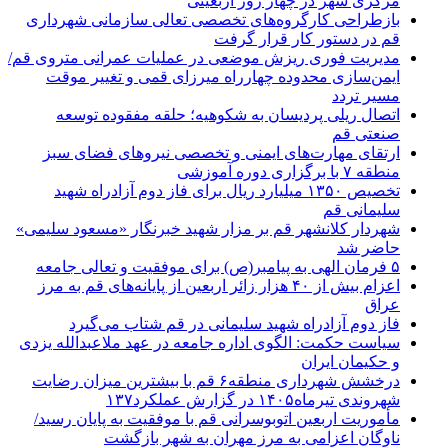
مرکزی شهر در چهار روز اربعینی
بازطراحی کارگروه‌های تخصصی تعالی سازمانی شهرداری
قم در دستور کار قرار گرفت
مدیریت فوری ریزش موضعی در عملیات عمرانی متروی قم/
ایمن‌سازی محدوده چهارراه میرزای قمی و تغییر موقت
مسیر تردد
اتصال ریلی پردیسان به شکوهیه؛ حلقه مفقوده توسعه
صنعتی قم
ارتقای مهارت‌های ایمنی و تخصصی نیروهای فضای سبز
منطقه ۷ با برگزاری دوره آموزشی
تخصیص ۱۳۵۰ میلیارد ریال برای فاز دوم آزادراه شهید
سلیمانی قم
شهردار کلانشهر قم بر مزار شهید خبرنگار «مسعود سلیمی»
حاضر شد
۵ فرمان الهی به پیامبر(ص) برای موفقیت و تعالی جامعه
اعزام بیش از ۴۰ هزار زائر اربعین از پایانه‌های قم به مرز
عراق
فاز دوم آزادراه شهید سلیمانی در قم شتاب می‌گیرد
سیاست حکمت: الگوی اداره جامعه در عهد ملاعبدالله یزدی
و حکیمان ایران
درخشش شهرداری منطقه۶ قم با بیشترین میزان رضایت
شهروندی تیرماه۱۴۰۵ در گزارش عملکرد۱۳۷
مأموریت اربعین اتوبوسرانی قم با موفقیت به پایان رسید/
ناوگان اعزامی به مرز مهران به شهر بازگشت