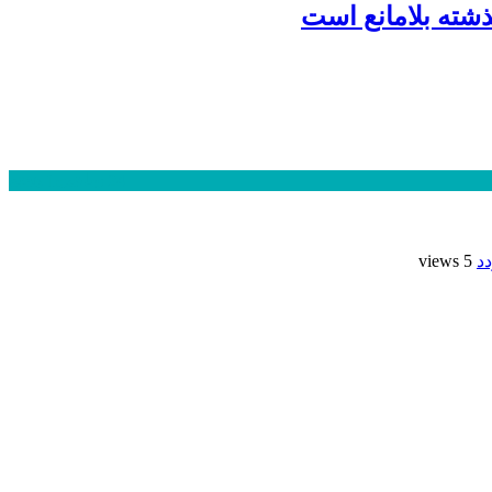
شته بلامانع است
24 ساعت
1 هفته
د
5 views