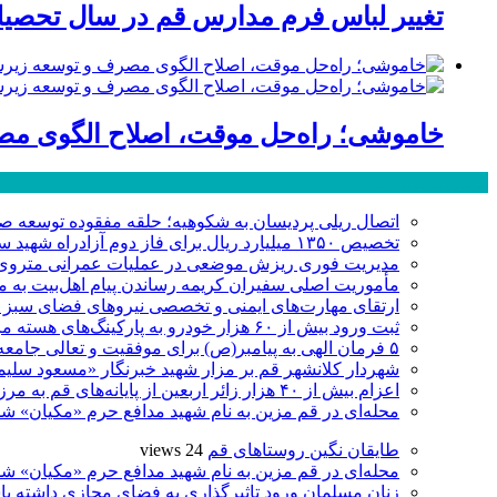
تغییر لباس فرم مدارس قم در سال تحصیلی
خاموشی؛ راه‌حل موقت، اصلاح الگوی مصر
پر بازدید ترین ها
اتصال ریلی پردیسان به شکوهیه؛ حلقه مفقوده توسعه ص
تخصیص ۱۳۵۰ میلیارد ریال برای فاز دوم آزادراه شهید سلیمانی قم
مدیریت فوری ریزش موضعی در عملیات عمرانی متروی قم
مأموریت اصلی سفیران کریمه رساندن پیام اهل‌بیت به 
ارتقای مهارت‌های ایمنی و تخصصی نیروهای فضای سبز منطقه ۷ با برگزاری دو
ثبت ورود بیش از ۶۰ هزار خودرو به پارکینگ‌های هسته مرکزی شهر در چهار روز اربعینی
۵ فرمان الهی به پیامبر(ص) برای موفقیت و تعالی جامعه
شهردار کلانشهر قم بر مزار شهید خبرنگار «مسعود سل
اعزام بیش از ۴۰ هزار زائر اربعین از پایانه‌های قم به مرز عراق
محله‌ای در قم مزین به نام شهید مدافع حرم «مکیان» شد
طایقان نگین روستاهای قم
24 views
محله‌ای در قم مزین به نام شهید مدافع حرم «مکیان» شد
زنان مسلمان ورود تاثیرگذاری به فضای مجازی داشته با