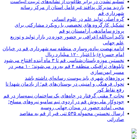
تسلیم نشدن در برابر طاغوت از نشانه‌های تربیت انبیاست
بازدید مدیرکل پدافند غیرعامل استان از مرکز رسانه
شهرداری قم
گره اصلی تولید علم در علوم انسانی
تشکیل کارگروه های تخصصی با رویکرد مشارکتی برای
پروژه ساماندهی آرامستان نو قم
تاکید آیت‌الله اعرافی بر حضور حوزه در بازار تولید و توزیع
علم جهانی
ادامه نهضت پیاده‌روسازی منطقه سه شهرداری قم در خیابان
امام حسن(ع) با اعتبار ۱۲۰ میلیارد ریال
نخستین موزه باستان‌شناسی قم تا ۳ ماه آینده افتتاح می‌شود
تابلوهای ترافیکی منطقه ۴ قم به‌روز می‌شوند؛ ۱۰ معبر در
مسیر ایمن‌سازی
پروژه‌های شهری باید پیوست رسانه‌ای داشته باشد
تحول فرهنگی و امنیتی در بوستان‌های قم؛ از یادمان شهدا تا
رفع نقاط کور
نجات ۴ مقنی گرفتار در چاه‌های یک ساختمان نیمه‌ساز در قم
جودوکار ملی‌پوش قم در اردوی تیم سامبو نیروهای مسلح؛
محبی آماده حضور در میدان جهانی روسیه
ارسال نخستین محموله ۵۳۵ تنی قیر از قم به مقاصد
صادراتی