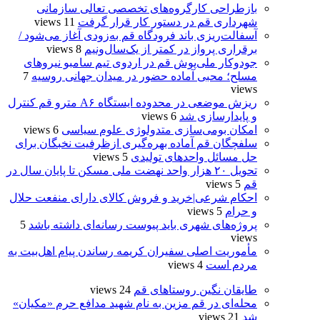
بازطراحی کارگروه‌های تخصصی تعالی سازمانی
شهرداری قم در دستور کار قرار گرفت
11 views
آسفالت‌ریزی باند فرودگاه قم به‌زودی آغاز می‌شود /
برقراری پرواز در کمتر از یک‌سال‌ونیم
8 views
جودوکار ملی‌پوش قم در اردوی تیم سامبو نیروهای
مسلح؛ محبی آماده حضور در میدان جهانی روسیه
7
views
ریزش موضعی در محدوده ایستگاه A۶ مترو قم کنترل
و پایدارسازی شد
6 views
امکان بومی‌سازی متدولوژی علوم سیاسی
6 views
سلفچگان قم آماده بهره‌گیری ازظرفیت نخبگان برای
حل مسائل واحدهای تولیدی
5 views
تحویل ۲۰ هزار واحد نهضت ملی مسکن تا پایان سال در
قم
5 views
احکام شرعی|خرید و فروش کالای دارای منفعت حلال
و حرام
5 views
پروژه‌های شهری باید پیوست رسانه‌ای داشته باشد
5
views
مأموریت اصلی سفیران کریمه رساندن پیام اهل‌بیت به
مردم است
4 views
طایقان نگین روستاهای قم
24 views
محله‌ای در قم مزین به نام شهید مدافع حرم «مکیان»
شد
21 views