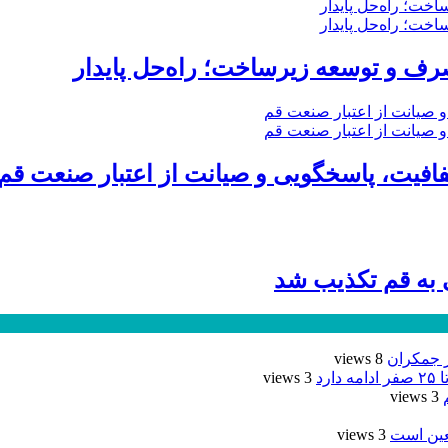
ف و توسعه زیرساخت؛ راه‌حل پایدار
ی به قم تکذیب شد
ر جمکران
8 views
رد
3 views
3 views
عین است
3 views