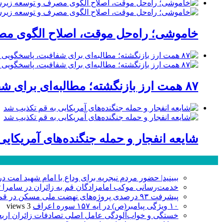
خاموشی؛ راه‌حل موقت، اصلاح الگوی مصر
۸۷ همت ارز بازنگشته؛ مطالبه‌ای برای شفافیت، پاسخگویی و صیانت از اعتبار صنعت قم
شایعه انفجار و حمله جنگنده‌های آمریکای
پر بازدید ترین ها
ببینید| حضور مردم نیجریه برای وداع با امام شهید امت د
خدمت‌رسانی موکب امامزادگان قم به زائران در سامرا تا ۲۵ صفر ادامه دا
پیشرفت ۹۳ درصدی پروژه‌های نهضت ملی مسکن در قم
۱۰ ویژگی پیامبر(ص) در آیه ۱۵۷ سوره اعراف
3 views
خستگی و خواب‌آلودگی عامل اصلی تصادفات زائران ارب