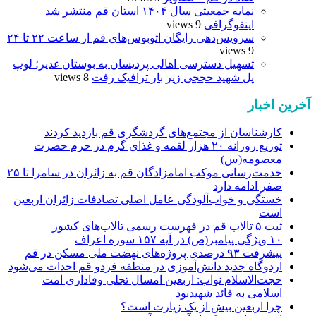
نمایه جمعیتی سال ۱۴۰۴ استان قم منتشر شد +
اینفوگرافی
9 views
سرویس‌دهی رایگان اتوبوس‌های قم از ساعت ۲۲ تا ۲۴
9 views
تسهیل دسترسی اهالی پردیسان به بوستان غدیر؛ لوپ
پل شهید حججی زیر بار ترافیک رفت
8 views
آخرین اخبار
کارشناسان از مجتمع‌های گردشگری قم بازدید کردند
توزیع روزانه ۲۰ هزار لقمه و غذای گرم در حرم حضرت
معصومه(س)
خدمت‌رسانی موکب امامزادگان قم به زائران در سامرا تا ۲۵
صفر ادامه دارد
خستگی و خواب‌آلودگی عامل اصلی تصادفات زائران اربعین
است
ثبت ۵ تالاب قم در فهرست رسمی تالاب‌های کشور
۱۰ ویژگی پیامبر(ص) در آیه ۱۵۷ سوره اعراف
پیشرفت ۹۳ درصدی پروژه‌های نهضت ملی مسکن در قم
اردوگاه جدید دانش‌آموزی در منطقه فردو قم احداث می‌شود
حجت‌الاسلام نواب: اربعین امسال تجلی وفاداری امت
اسلامی به قائد شهیدبود
چرا اربعین بیش از یک زیارت است؟