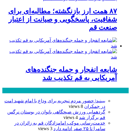
۸۷ همت ارز بازنگشته؛ مطالبه‌ای برای
شفافیت، پاسخگویی و صیانت از اعتبار
صنعت قم
شایعه انفجار و حمله جنگنده‌های
آمریکایی به قم تکذیب شد
پر بازدید ترین ها
24 ساعت
1 هفته
ببینید| حضور مردم نیجریه برای وداع با امام شهید امت
در جمکران
8 views
گردهمایی ورزش صبحگاهی بانوان در بوستان نرگس
قم برگزار شد
4 views
خدمت‌رسانی موکب امامزادگان قم به زائران در
سامرا تا ۲۵ صفر ادامه دارد
3 views