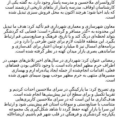
کاروانسرای ملاحسین و مدرسه پامنار وجود دارد. به گفته یکی از
کارشناسان اوقاف، مدرسه پامنار از بناهای تاریخی ارزشمند است
که باید احیا شود؛ هرچند اکنون به محل فروش سبزی تبدیل شده
است.
معاون شهرسازی و معماری شهرداری قم تأکید کرد: هدف ما تبدیل
این محدوده به «گذر مسافر و گردشگر» است؛ فضایی که گردشگر
بتواند لحظه‌ای درنگ کند و با تاریخ، فرهنگ و صنایع‌دستی قم ارتباط
بگیرد. این منطقه قابلیت لازم برای چنین طرحی را دارد و در
برنامه‌های امسال نیز ۵ میلیارد تومان اعتبار برای کف‌سازی و
ساماندهی بصری بازار میدان کهنه در نظر گرفته شده است.
رمضانی عنوان کرد: شهرداری در سال‌های اخیر تلاش‌های مهمی در
اطراف حرم مطهر انجام داده است. با وجود ناکافی بودن فضاهای
فعلی، اقدامات انجام‌شده از جمله ایجاد پیاده‌راه ارم و بهسازی
مسیرهای منتهی به حرم مطهر موجب بهبود سیمای شهری شده
است.
وی تصریح کرد: ما پارکینگی در سرای ملاحسین احداث کردیم و
تقریبا تکمیل و برای سطح آن نیز پیش‌بینی‌ها انجام شده است.
هدف‌گذاری ما این است که در سرای ملاحسین کاربری‌هایی
متناسب با صنایع‌دستی و سوغات استان قم پیش‌بینی شود و ارتباط
این سرا با بازار کهنه حفظ گردد تا شاهد شکل‌گیری یک مجموعه
یکپارچه گردشگری و فرهنگی در قلب شهر قم باشیم. ان‌شاءالله