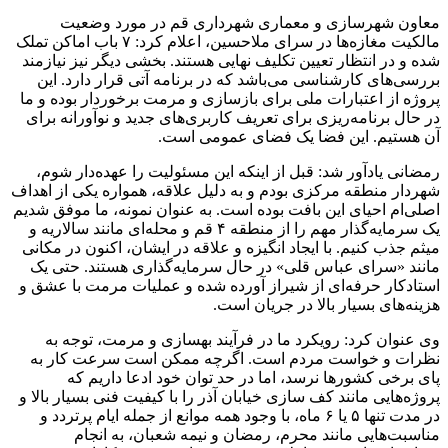
معاون شهرسازی و معماری شهرداری قم در مورد وضعیت
مالکیت مغازه‌ها در سرای ملاحسین، اعلام کرد: ۷ باب اماکن تملک
شده و در انتظار تعیین تکلیف نهایی هستند. بخشی دیگر نیز نیازمند
بررسی‌های کارشناسی می‌باشد که در برنامه آتی قرار دارد. این
پروژه از اعتبارات ملی برای بازسازی و مرمت برخوردار بوده و ما
در حال برنامه‌ریزی برای تعریف کاربری‌های جدید و نوآورانه برای
آن هستیم. این فضا یک فضای عمومی است.
رمضانی یادآور شد: قبل از اینکه این مسئولیت را عهده‌دار شوم،
شهردار منطقه مرکزی بودم و به دلیل علاقه، همواره یکی از اهداف
اصلی‌ام احیای این بافت بوده است. به عنوان نمونه، ما موفق شدیم
یک سرمایه‌گذار مهم را از منطقه ۴ قم و محله‌ای مانند سالاریه و
میثم جذب کنیم. با ایجاد انگیزه و علاقه در ایشان، اکنون در مکانی
مانند «سرای عباس قلی» در حال سرمایه‌گذاری هستند. حتی یک
استادکار حرفه‌ای از شیراز آورده شده و عملیات مرمت با عشق و
هزینه‌های بسیار بالا در جریان است.
وی عنوان کرد: رویکرد ما در فرآیند بهسازی و مرمت، توجه به
نظرات و خواست مردم است. اگرچه ممکن است سرعت کار به
پای برخی کشورها نرسد، اما در حد توان خود ادعا داریم که
پروژه‌هایی مانند کف سازی خیابان آذر را با کیفیت فنی بسیار بالا و
در مدت تنها ۵ یا ۶ ماه، با وجود همه موانع از جمله ایام پرتردد و
مناسبت‌هایی مانند محرم، رمضان و نیمه شعبان، به انجام