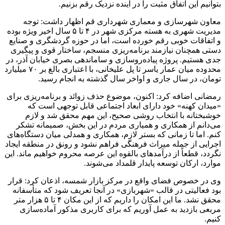
بتوانیم این اتفاق مثبت را در آینده نزدیک رقم بزنیم.
معاون شهرسازی و معماری شهرداری قم اظهار داشت: توجه
مدیریت شهری به هسته مرکزی شهر در ۴ تا ۵ سال اخیر ویژه بوده
و اتفاقات خوبی رقم خورده است، اما در حوزه گردشگری و صنایع
دستی همچنان نیازمند برنامه‌ریزی منسجم، ساختار قوی و پیگیری
جدی هستیم. پروژه پیاده‌روسازی و ساماندهی بصری خیابان آذر، در
محدوده میان عمار یاسر تا پل علیخانی، با اعتباری بالغ بر ۷۰ میلیارد
تومان، در سال جاری و اواخر سال گذشته به انجام رسید.
رمضانی اضافه کرد: اکنون، موضوع حذف زوائد و برنامه‌ریزی برای
«میدان کهنه» خود دارای ابعاد اجتماعی قابل توجهی است که
خوشبختانه با انتخاب روشی صحیح، این مهم محقق شد و لازم
می‌دانم از همکاری و همیاری مردم در این بخش، صمیمانه تشکر
کنم. اما تا زمانی که بستر لازم، همکاری و همدلی میان دستگاه‌های
اجرایی از جمله میراث فرهنگی فراهم نشود و رونق در منطقه ایجاد
نگردد، قطعاً از درآمدهای بالقوه این عرصه محروم خواهیم ماند. این
موارد، ارکان توسعه پایدار قلمداد می‌شوند.
وی در خصوص فضای واقع در مرکز بازار شمسه، اذعان کرد: قرار
بود فعالیتی در قالب «شهربازی» در آنجا تعریف شود که متأسفانه
محقق نشد. ما این امکان را داریم که از این مکان ۴ تا ۵ هزار متر
مربعی بازدید به عمل آوریم که برای کاربری مذکور آماده‌سازی
کنیم.