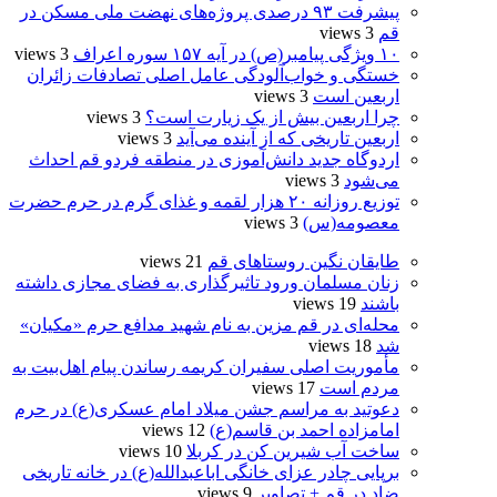
پیشرفت ۹۳ درصدی پروژه‌های نهضت ملی مسکن در
قم
3 views
۱۰ ویژگی پیامبر(ص) در آیه ۱۵۷ سوره اعراف
3 views
خستگی و خواب‌آلودگی عامل اصلی تصادفات زائران
اربعین است
3 views
چرا اربعین بیش از یک زیارت است؟
3 views
اربعین تاریخی که از آینده می‌آید
3 views
اردوگاه جدید دانش‌آموزی در منطقه فردو قم احداث
می‌شود
3 views
توزیع روزانه ۲۰ هزار لقمه و غذای گرم در حرم حضرت
معصومه(س)
3 views
طایقان نگین روستاهای قم
21 views
زنان مسلمان ورود تاثیرگذاری به فضای مجازی داشته
باشند
19 views
محله‌ای در قم مزین به نام شهید مدافع حرم «مکیان»
شد
18 views
مأموریت اصلی سفیران کریمه رساندن پیام اهل‌بیت به
مردم است
17 views
دعوتید به مراسم جشن میلاد امام عسکری(ع) در حرم
امامزاده احمد بن قاسم(ع)
12 views
ساخت آب شیرین کن در کربلا
10 views
برپایی چادر عزای خانگی اباعبدالله(ع) در خانه تاریخی
ضاد در قم + تصاویر
9 views