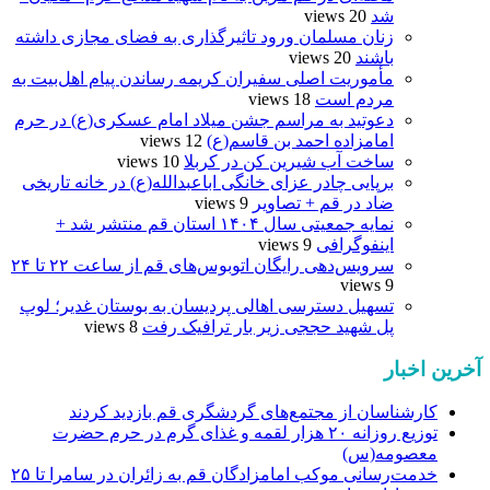
شد
20 views
زنان مسلمان ورود تاثیرگذاری به فضای مجازی داشته
باشند
20 views
مأموریت اصلی سفیران کریمه رساندن پیام اهل‌بیت به
مردم است
18 views
دعوتید به مراسم جشن میلاد امام عسکری(ع) در حرم
امامزاده احمد بن قاسم(ع)
12 views
ساخت آب شیرین کن در کربلا
10 views
برپایی چادر عزای خانگی اباعبدالله(ع) در خانه تاریخی
ضاد در قم + تصاویر
9 views
نمایه جمعیتی سال ۱۴۰۴ استان قم منتشر شد +
اینفوگرافی
9 views
سرویس‌دهی رایگان اتوبوس‌های قم از ساعت ۲۲ تا ۲۴
9 views
تسهیل دسترسی اهالی پردیسان به بوستان غدیر؛ لوپ
پل شهید حججی زیر بار ترافیک رفت
8 views
آخرین اخبار
کارشناسان از مجتمع‌های گردشگری قم بازدید کردند
توزیع روزانه ۲۰ هزار لقمه و غذای گرم در حرم حضرت
معصومه(س)
خدمت‌رسانی موکب امامزادگان قم به زائران در سامرا تا ۲۵