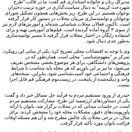
مدیرکل زنان و خانواده استانداری قم گفت: ما در قالب “طرح
شهردخت کریمه” به دنبال سیاست‌گذاری در حوزه تربیت دختران
نوجوان هستیم. در این طرح، زیر بخش‌هایی همچون تشکیل شورای
نوجوانان و توانمندسازی مربیان محلات در دستور کار قرار گرفته
است. تاکنون فعالان محلات شناسایی شده‌اند و آموزش‌های لازم نیز
از سوی ۳ گروه آماده گردیده است. فیلم‌های آموزشی تهیه و برای
استفاده رایگان در اختیار محلات قرار گرفته تا مسیر توانمندسازی
به‌طور جدی دنبال شود.
وی با توجه به اقتضائات محلی تصریح کرد: یکی از مبانی این رویکرد،
تمرکز بر “مفهوم‌شناسی” محلی است. همان‌طور که در
پژوهش‌های دانشگاهی، برای هر موضوع بخشی مشخص تعریف
می‌شود، ما نیز بر این باوریم که هر محله باید متناسب با شرایط
فرهنگی و اجتماعی خود آسیب‌شناسی شود. بنابراین، نسخه‌های
واحد و دیکته‌شده از پایتخت، در زیست‌بوم فرهنگی قم قابل اجرا
نیست.
حیدری از ورود مستقیم مردم به فرآیند حل مسائل خبر داد و گفت:
یکی از دستاوردهای ارزشمند این طرح، مشارکت مستقیم مردم
است. در جلسات میدانی که در محلات برگزار شد، بانوان با ارائه
پاورپوینت‌های دقیق، مشکلات محله خود را مشخص کردند. برای
مثال، در برخی محلات یک چالش مطرح شد و آن هم مسئله اوقات
فراغت بانوان مورد تأکید قرار گرفت.