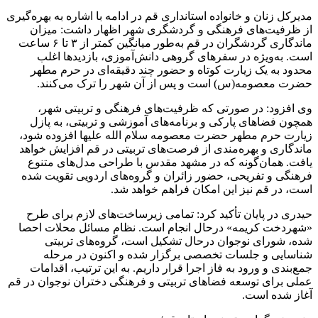
مدیرکل زنان و خانواده استانداری قم در ادامه با اشاره به بهره‌گیری
از ظرفیت‌های فرهنگی و گردشگری شهر اظهار داشت: میزان
ماندگاری گردشگران در قم به‌طور میانگین کمتر از ۳ تا ۶ ساعت
است. به‌ویژه در سفرهای گروهی دانش‌آموزی، بازدیدها اغلب
محدود به یک زیارت کوتاه و حضور چند دقیقه‌ای در حرم مطهر
حضرت معصومه(س) است و پس از آن شهر را ترک می‌کنند.
وی افزود: در صورتی که ظرفیت‌های فرهنگی و تربیتی شهر،
همچون فضاهای پارکی و برنامه‌های آموزشی و تربیتی، به پازل
زیارت حرم مطهر حضرت معصومه سلام الله علیها افزوده شود،
ماندگاری و بهره‌مندی از فرصت‌های تربیتی در قم افزایش خواهد
یافت. همان‌گونه که در مشهد مقدس با طراحی مدل‌های متنوع
فرهنگی و تفریحی، حضور زائران و گروه‌های اردویی تقویت شده
است، در قم نیز این امکان فراهم خواهد شد.
حیدری در پایان تأکید کرد: تمامی زیرساخت‌های لازم برای طرح
«شهردخت کریمه» درحال انجام است. نظام مسائل محلات احصا
شده، شورای نوجوان درحال تشکیل است، گروه‌های تربیتی
شناسایی و جلسات تخصصی برگزار شده و اکنون در مرحله
جمع‌بندی و ورود به فاز اجرا قرار داریم. به این ترتیب، اقدامات
عملی برای توسعه فضاهای تربیتی و فرهنگی دختران نوجوان در قم
آغاز شده است.