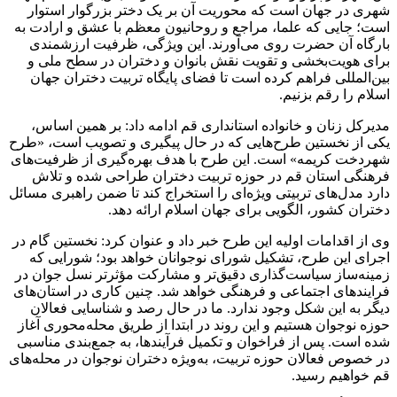
شهری در جهان است که محوریت آن بر یک دختر بزرگوار استوار
است؛ جایی که علما، مراجع و روحانیون معظم با عشق و ارادت به
بارگاه آن حضرت روی می‌آورند. این ویژگی، ظرفیت ارزشمندی
برای هویت‌بخشی و تقویت نقش بانوان و دختران در سطح ملی و
بین‌المللی فراهم کرده است تا فضای پایگاه تربیت دختران جهان
اسلام را رقم بزنیم.
مدیرکل زنان و خانواده استانداری قم ادامه داد: بر همین اساس،
یکی از نخستین طرح‌هایی که در حال پیگیری و تصویب است، «طرح
شهردخت کریمه» است. این طرح با هدف بهره‌گیری از ظرفیت‌های
فرهنگی استان قم در حوزه تربیت دختران طراحی شده و تلاش
دارد مدل‌های تربیتی ویژه‌ای را استخراج کند تا ضمن راهبری مسائل
دختران کشور، الگویی برای جهان اسلام ارائه دهد.
وی از اقدامات اولیه این طرح خبر داد و عنوان کرد: نخستین گام در
اجرای این طرح، تشکیل شورای نوجوانان خواهد بود؛ شورایی که
زمینه‌ساز سیاست‌گذاری دقیق‌تر و مشارکت مؤثرتر نسل جوان در
فرایندهای اجتماعی و فرهنگی خواهد شد. چنین کاری در استان‌های
دیگر به این شکل وجود ندارد. ما در حال رصد و شناسایی فعالان
حوزه نوجوان هستیم و این روند در ابتدا از طریق محله‌محوری آغاز
شده است. پس از فراخوان و تکمیل فرآیندها، به جمع‌بندی مناسبی
در خصوص فعالان حوزه تربیت، به‌ویژه دختران نوجوان در محله‌های
قم خواهیم رسید.