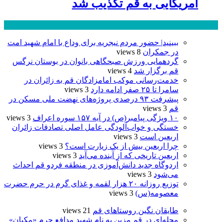
آمریکایی به قم تکذیب شد
پر بازدید ترین ها
24 ساعت
1 هفته
ببینید| حضور مردم نیجریه برای وداع با امام شهید امت
در جمکران
8 views
گردهمایی ورزش صبحگاهی بانوان در بوستان نرگس
قم برگزار شد
4 views
خدمت‌رسانی موکب امامزادگان قم به زائران در
سامرا تا ۲۵ صفر ادامه دارد
3 views
پیشرفت ۹۳ درصدی پروژه‌های نهضت ملی مسکن در
قم
3 views
۱۰ ویژگی پیامبر(ص) در آیه ۱۵۷ سوره اعراف
3 views
خستگی و خواب‌آلودگی عامل اصلی تصادفات زائران
اربعین است
3 views
چرا اربعین بیش از یک زیارت است؟
3 views
اربعین تاریخی که از آینده می‌آید
3 views
اردوگاه جدید دانش‌آموزی در منطقه فردو قم احداث
می‌شود
3 views
توزیع روزانه ۲۰ هزار لقمه و غذای گرم در حرم حضرت
معصومه(س)
3 views
طایقان نگین روستاهای قم
21 views
محله‌ای در قم مزین به نام شهید مدافع حرم «مکیان»