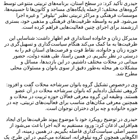
حیدری تأکید کرد: در سطح استان، برنامه‌های تربیتی متنوعی توسط
گروه‌های مختلف؛ ازجمله پایگاه‌های مساجد و کانون‌ها تا حسینیه‌ها،
موسسات فرهنگی و مراکز تربیتی نظیر “نیلوفر” و غیره اجرا
می‌شود. قم به واسطه ظرفیت‌های فرهنگی و مذهبی خود، بستری
ارزشمند برای اجرای چنین فعالیت‌هایی فراهم کرده است.
مدیرکل زنان و خانواده استانداری قم اظهار داشت: شناسایی این
ظرفیت‌ها به ما کمک می‌کند هنگام سیاست‌گذاری و تسهیل‌گری در
حوزه زنان و خانواده، نقاط قوت و فرصت‌های استان قم را به
درستی در نظر بگیریم. در همین راستا، طی هفته دولت، حضور
میدانی در محلات مختلف داشتیم. در این بازدیدها، مسائل و
مشکلات هر محله به‌طور دقیق از سوی بانوان و مسئولان محلی
مطرح شد.
وی درخصوص تشکیل گروه بانوان سرشاخه محلات گفت و افزود:
گروهی تشکیل داده‌ایم که بانوان سرشاخه محلات در آن عضو
هستند. وظیفه این گروه معرفی فعالان حوزه تربیت در محلات و
همچنین معرفی مکان‌های مناسب برای فعالیت‌های تربیتی، چه در
حوزه خانواده و چه برای دختران نوجوان است.
حیدری در توضیح رویکرد خود با موضوع پیوند ظرفیت‌ها برای ایجاد
هم‌افزایی اذعان کرد: ورود مستقیم به لایه اجرا باعث می‌شود از
مسیر اصلی سیاست‌گذاری فاصله بگیریم. در همین زمینه، از
الگوهایی همچون گروه نیلوفرانه، استفاده می‌کنیم. در این طرح، یک