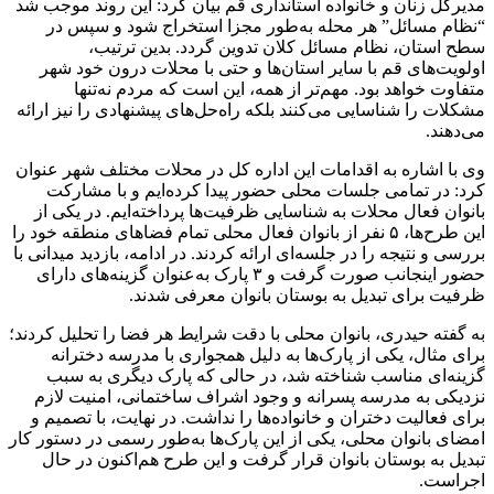
مدیرکل زنان و خانواده استانداری قم بیان کرد: این روند موجب شد
“نظام مسائل” هر محله به‌طور مجزا استخراج شود و سپس در
سطح استان، نظام مسائل کلان تدوین گردد. بدین ترتیب،
اولویت‌های قم با سایر استان‌ها و حتی با محلات درون خود شهر
متفاوت خواهد بود. مهم‌تر از همه، این است که مردم نه‌تنها
مشکلات را شناسایی می‌کنند بلکه راه‌حل‌های پیشنهادی را نیز ارائه
می‌دهند.
وی با اشاره به اقدامات این اداره کل در محلات مختلف شهر عنوان
کرد: در تمامی جلسات محلی حضور پیدا کرده‌ایم و با مشارکت
بانوان فعال محلات به شناسایی ظرفیت‌ها پرداخته‌ایم. در یکی از
این طرح‌ها، ۵ نفر از بانوان فعال محلی تمام فضاهای منطقه خود را
بررسی و نتیجه را در جلسه‌ای ارائه کردند. در ادامه، بازدید میدانی با
حضور اینجانب صورت گرفت و ۳ پارک به‌عنوان گزینه‌های دارای
ظرفیت برای تبدیل به بوستان بانوان معرفی شدند.
به گفته حیدری، بانوان محلی با دقت شرایط هر فضا را تحلیل کردند؛
برای مثال، یکی از پارک‌ها به دلیل همجواری با مدرسه دخترانه
گزینه‌ای مناسب شناخته شد، در حالی که پارک دیگری به سبب
نزدیکی به مدرسه پسرانه و وجود اشراف ساختمانی، امنیت لازم
برای فعالیت دختران و خانواده‌ها را نداشت. در نهایت، با تصمیم و
امضای بانوان محلی، یکی از این پارک‌ها به‌طور رسمی در دستور کار
تبدیل به بوستان بانوان قرار گرفت و این طرح هم‌اکنون در حال
اجراست.