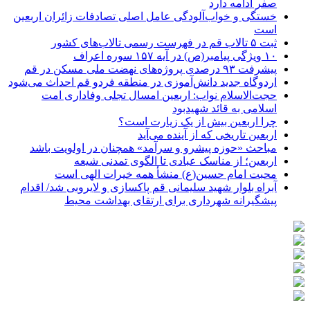
صفر ادامه دارد
خستگی و خواب‌آلودگی عامل اصلی تصادفات زائران اربعین
است
ثبت ۵ تالاب قم در فهرست رسمی تالاب‌های کشور
۱۰ ویژگی پیامبر(ص) در آیه ۱۵۷ سوره اعراف
پیشرفت ۹۳ درصدی پروژه‌های نهضت ملی مسکن در قم
اردوگاه جدید دانش‌آموزی در منطقه فردو قم احداث می‌شود
حجت‌الاسلام نواب: اربعین امسال تجلی وفاداری امت
اسلامی به قائد شهیدبود
چرا اربعین بیش از یک زیارت است؟
اربعین تاریخی که از آینده می‌آید
مباحث «حوزه پیشرو و سرآمد» همچنان در اولویت باشد
اربعین؛ از مناسک عبادی تا الگوی تمدنی شیعه
محبت امام حسین(ع) منشأ همه خیرات الهی است
آبراه بلوار شهید سلیمانی قم پاکسازی و لایروبی شد/ اقدام
پیشگیرانه شهرداری برای ارتقای بهداشت محیط